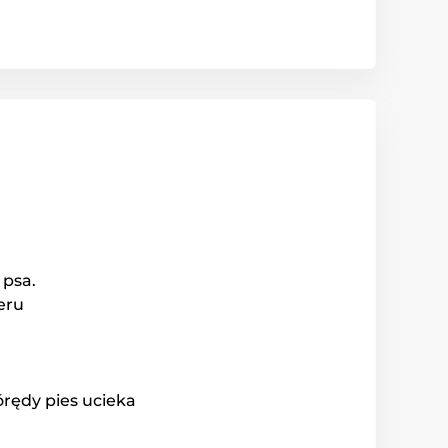
 psa.
eru
órędy pies ucieka