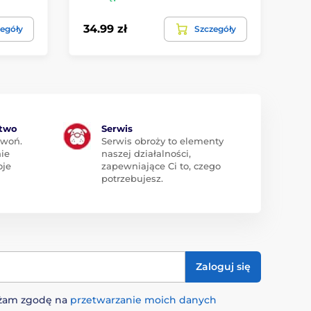
34.99 zł
egóły
Szczegóły
ztwo
Serwis
zwoń.
Serwis obroży to elementy
ie
naszej działalności,
oje
zapewniające Ci to, czego
potrzebujesz.
Zaloguj się
rażam zgodę na
przetwarzanie moich danych