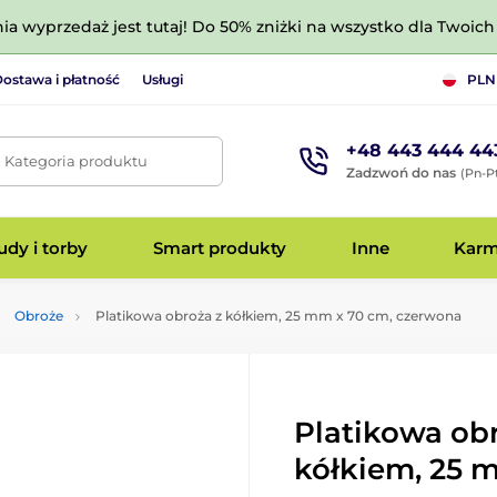
nia wyprzedaż jest tutaj! Do 50% zniżki na wszystko dla Twoich 
ostawa i płatność
Usługi
PLN
+48 443 444 44
. Kategoria produktu
Zadzwoń do nas
(Pn-Pt
dy i torby
Smart produkty
Inne
Kar
Obroże
Platikowa obroża z kółkiem, 25 mm x 70 cm, czerwona
Platikowa ob
kółkiem, 25 