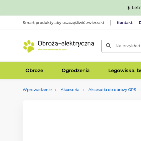
☀️ Let
Smart produkty aby uszczęśliwić zwierzaki
Kontakt
D
Na przykład
Obroże
Ogrodzenia
Legowiska, bu
Wprowadzenie
Akcesoria
Akcesoria do obroży GPS