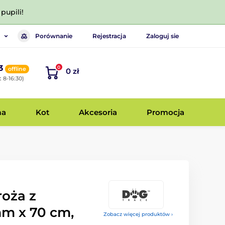
pupili!
Porównanie
Rejestracja
Zaloguj sie
3
0
offline
0 zł
 8-16:30)
ma
Kot
Akcesoria
Promocja
roża z
mm x 70 cm,
Zobacz więcej produktów ›