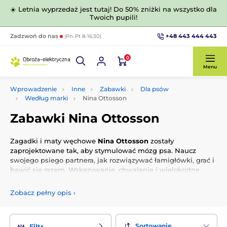
☀️ Letnia wyprzedaż jest tutaj! Do 50% zniżki na wszystko dla
Twoich pupili!
+48 443 444 443
Zadzwoń do nas
(Pn-Pt 8-16:30)
0
Menu
Wprowadzenie
Inne
Zabawki
Dla psów
Według marki
Nina Ottosson
Zabawki Nina Ottosson
Zagadki i maty węchowe
Nina Ottosson
zostały
zaprojektowane tak, aby stymulować mózg psa. Naucz
swojego psiego partnera, jak rozwiązywać łamigłówki, grać i
bawić się razem. Wskazywanie, chwalenie i wielokrotne
dodawanie smakołyków wzmocni waszą wspólną relację
Zobacz pełny opis
›
Sortowanie
Filtr