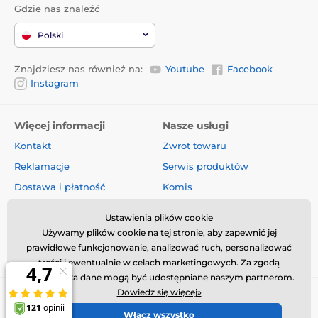
Gdzie nas znaleźć
Polski
Znajdziesz nas również na:
Youtube
Facebook
Instagram
Więcej informacji
Nasze usługi
Kontakt
Zwrot towaru
Reklamacje
Serwis produktów
Dostawa i płatność
Komis
O firmie
Sprzedaż hurtowa
Ustawienia plików cookie
Regulamin
Artykuły i aktualności
Używamy plików cookie na tej stronie, aby zapewnić jej
prawidłowe funkcjonowanie, analizować ruch, personalizować
Oceny i recenzje
treści i ewentualnie w celach marketingowych. Za zgodą
użytkownika dane mogą być udostępniane naszym partnerom.
Dowiedz się więcej»
Włącz wszystko