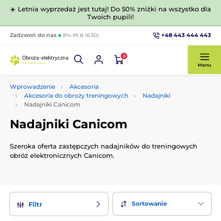
☀️ Letnia wyprzedaż jest tutaj! Do 50% zniżki na wszystko dla
Twoich pupili!
+48 443 444 443
Zadzwoń do nas
(Pn-Pt 8-16:30)
0
Menu
Wprowadzenie
Akcesoria
Akcesoria do obroży treningowych
Nadajniki
Nadajniki Canicom
Nadajniki Canicom
Szeroka oferta zastępczych nadajników do treningowych
obróż elektronicznych Canicom.
Sortowanie
Filtr