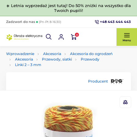
☀️ Letnia wyprzedaż jest tutaj! Do 50% zniżki na wszystko dla
Twoich pupili!
+48 443 444 443
Zadzwoń do nas
(Pn-Pt 8-16:30)
0
Menu
Wprowadzenie
Akcesoria
Akcesoria do ogrodzeń
Akcesoria
Przewody, siatki
Przewody
Linki 2 –⁠ 3 mm
Producent