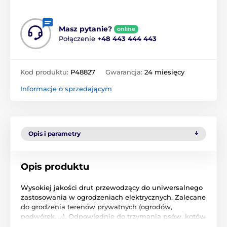
Masz pytanie?
online
Połączenie
+48 443 444 443
Kod produktu:
P48827
Gwarancja:
24 miesięcy
Informacje o sprzedającym
Opis i parametry
Opis produktu
Wysokiej jakości drut przewodzący do uniwersalnego
zastosowania w ogrodzeniach elektrycznych. Zalecane
do grodzenia terenów prywatnych (ogrodów,
podwórek, ...). Odpowiednie do trzymania psów, kotów
i królików w ogrodzie lub do trzymania ich z dala od