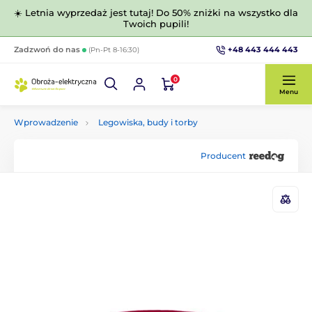
☀️ Letnia wyprzedaż jest tutaj! Do 50% zniżki na wszystko dla
Twoich pupili!
+48 443 444 443
Zadzwoń do nas
(Pn-Pt 8-16:30)
0
Menu
Wprowadzenie
Legowiska, budy i torby
Producent