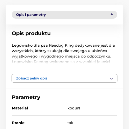
Opis i parametry
Opis produktu
Legowisko dla psa Reedog King dedykowane jest dla
wszystkich, którzy szukają dla swojego ulubieńca
wyjątkowego i wygodnego miejsca do odpoczynku.
Legowisko Reedog wykonane są z wysokiej jakości
kodury. Jest to materiał odporny na zadrapania i
nieczystości. Plusem jest zdejmowane pokrycie, które
możesz wyprać w pralce.
Zobacz pełny opis
Parametry
Materiał
kodura
Pranie
tak