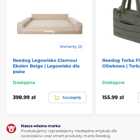
Warianty (2)
Reedog Legowisko Glamour
Reedog Torba Fl
Ekolen Beige | Legowisko dla
Oliwkowa | Torba
Niezależnie od tego czy Twój piesek jest mały, średni
psów
czy duży, w naszym sklepie znajdziesz dla niego
odpowiedni rozmiar. Idealną wielkość możesz dobrać
Dostępne
Dostępne
wg poniższej tabeli. (*Legowiska Reedog są szyte
ręcznie, wielkość legowiska może się różnić od
rozmiaru zaprezentowanego w tabeli o 2 do 4 cm)
398.99 zł
155.99 zł
Szczegóły
Nasza własna marka
Produkujemy i sprzedajemy niezbędne artykuły dla
zwierzaków oraz smart produkty marki Reedog.