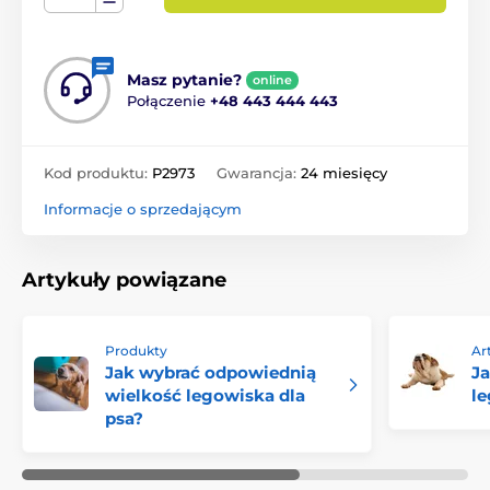
Masz pytanie?
online
Połączenie
+48 443 444 443
Kod produktu:
P2973
Gwarancja:
24 miesięcy
Informacje o sprzedającym
Artykuły powiązane
Produkty
Ar
Jak wybrać odpowiednią
Ja
wielkość legowiska dla
le
psa?