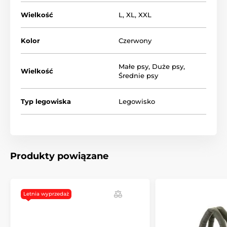
Wielkość
L
,
XL
,
XXL
Kolor
Czerwony
Małe psy
,
Duże psy
,
Wielkość
Wygodny materac zapewni Twojemu psu komfort
Średnie psy
wypoczynku.
Typ legowiska
Legowisko
Produkty powiązane
Letnia wyprzedaż