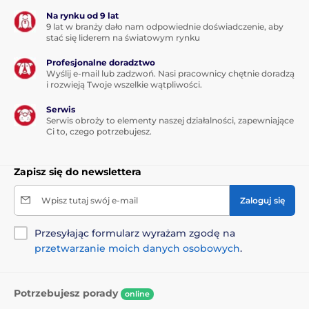
Na rynku od 9 lat
9 lat w branży dało nam odpowiednie doświadczenie, aby
stać się liderem na światowym rynku
Produkt znajduje się w kategoriach
Profesjonalne doradztwo
Legowiska, budy i torby
Legowiska
Wyślij e-mail lub zadzwoń. Nasi pracownicy chętnie doradzą
i rozwieją Twoje wszelkie wątpliwości.
Dla malych psów
Dla średnich psów
Serwis
Dla dużych psów
Serwis obroży to elementy naszej działalności, zapewniające
Ci to, czego potrzebujesz.
Zapisz się do newslettera
Wpisz tutaj swój e-mail
Zaloguj się
Przesyłając formularz wyrażam zgodę na
przetwarzanie moich danych osobowych
.
Potrzebujesz porady
online