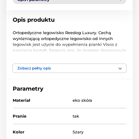
Opis produktu
Ortopedyczne legowisko Reedog Luxury. Cechą
wyrózniającą ortopedyczne legowisko od innych
legowisk jest użycie do wypełnienia pianki Visco z
pamięcią kształt. Sprawia ona, że materac dopasowuje
się do ciała zwierzęcia, powodując że kręgosłup
utrzymuje się w linii prostej. Po naciśnięciu na piankę,
wraca ona powoli do swojej pierwotnej struktury.
Zobacz pełny opis
Własność ta sprawia, że materac dopasowuje się do
krzywizny ciała zwierzęcia. Legowisko przeznaczone
dla starszych, schrowanych zwierząt. Gwarantuje
Parametry
zdrowszy sen i lepszą regenerację. Pokrowiec na
zamku błyskawicznym, ułatwiający czyszczenie
Materiał
eko skóra
legowiska. Legowisko uszyte z eko-skóry.
Pranie
tak
Kolor
Szary