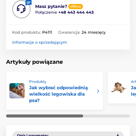
Masz pytanie?
offline
Połączenie
+48 443 444 443
Kod produktu:
P4111
Gwarancja:
24 miesięcy
Informacje o sprzedającym
Artykuły powiązane
Produkty
Ar
Jak wybrać odpowiednią
Ja
wielkość legowiska dla
le
psa?
Opis i parametry