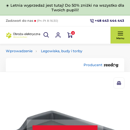
☀️ Letnia wyprzedaż jest tutaj! Do 50% zniżki na wszystko dla
Twoich pupili!
+48 443 444 443
Zadzwoń do nas
(Pn-Pt 8-16:30)
0
Menu
Wprowadzenie
Legowiska, budy i torby
Producent