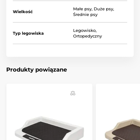
Małe psy
,
Duże psy
,
Wielkość
Średnie psy
Legowisko
,
Typ legowiska
Ortopedyczny
Niezależnie od tego czy Twój piesek jest mały, średni
Produkty powiązane
czy duży, w naszym sklepie znajdziesz dla niego
odpowiedni rozmiar. Idealną wielkość możesz dobrać
wg poniższej tabeli. (*Materace Reedog są szyte
ręcznie, wielkość materacu może się różnić od
rozmiaru zaprezentowanego w tabeli o 2 do 4 cm).