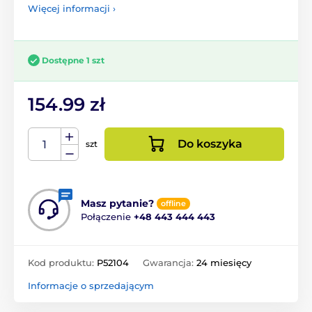
Więcej informacji ›
Dostępne 1 szt
154.99 zł
Do koszyka
szt
Masz pytanie?
offline
Połączenie
+48 443 444 443
Kod produktu:
P52104
Gwarancja:
24 miesięcy
Informacje o sprzedającym