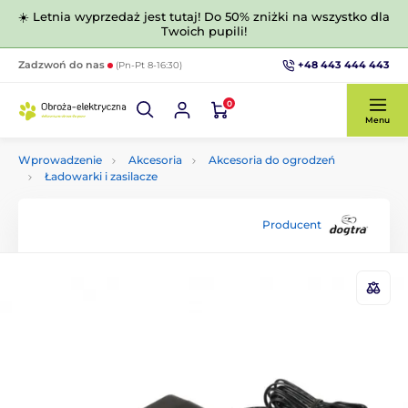
☀️ Letnia wyprzedaż jest tutaj! Do 50% zniżki na wszystko dla
Twoich pupili!
+48 443 444 443
Zadzwoń do nas
(Pn-Pt 8-16:30)
0
Menu
Wprowadzenie
Akcesoria
Akcesoria do ogrodzeń
Ładowarki i zasilacze
Producent