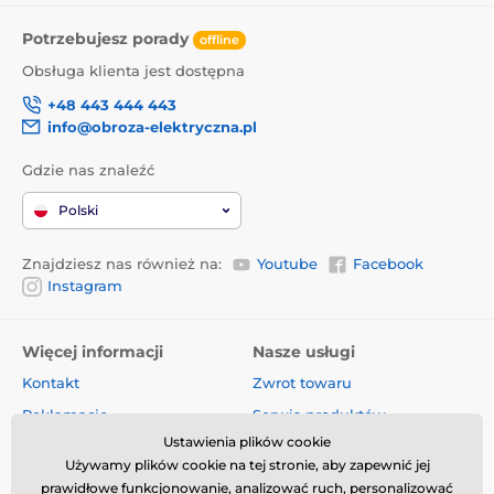
Potrzebujesz porady
offline
Obsługa klienta jest dostępna
+48 443 444 443
info@obroza-elektryczna.pl
Gdzie nas znaleźć
Polski
Znajdziesz nas również na:
Youtube
Facebook
Instagram
Więcej informacji
Nasze usługi
Kontakt
Zwrot towaru
Reklamacje
Serwis produktów
Ustawienia plików cookie
Dostawa i płatność
Komis
Używamy plików cookie na tej stronie, aby zapewnić jej
O firmie
Sprzedaż hurtowa
prawidłowe funkcjonowanie, analizować ruch, personalizować