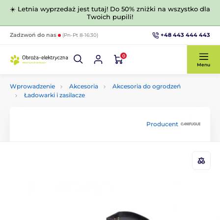
☀️ Letnia wyprzedaż jest tutaj! Do 50% zniżki na wszystko dla
Twoich pupili!
+48 443 444 443
Zadzwoń do nas
(Pn-Pt 8-16:30)
0
Menu
Wprowadzenie
Akcesoria
Akcesoria do ogrodzeń
Ładowarki i zasilacze
Producent