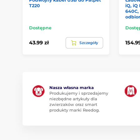
T220
iQ, iQ
640C,
odbior
Dostępne
Dostę
43.99 zł
154.99
Szczegóły
Nasza własna marka
Produkujemy i sprzedajemy
niezbędne artykuły dla
zwierzaków oraz smart
produkty marki Reedog.