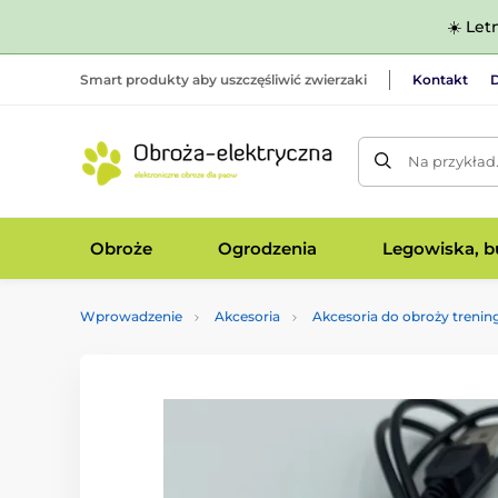
☀️ Let
Smart produkty aby uszczęśliwić zwierzaki
Kontakt
D
Na przykład
Obroże
Ogrodzenia
Legowiska, bu
Wprowadzenie
Akcesoria
Akcesoria do obroży treni