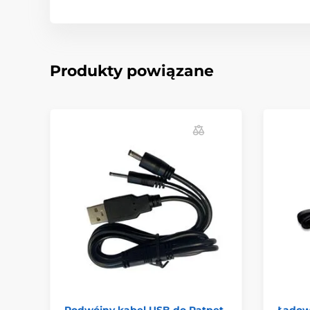
Produkty powiązane
Podwójny kabel USB do Patpet
Ładow