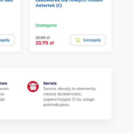
Aetertek (C)
YS
20
Dostępne
Do
33.99 zł
egóły
Szczegóły
13
23.79 zł
ztwo
Serwis
zwoń.
Serwis obroży to elementy
ie
naszej działalności,
oje
zapewniające Ci to, czego
potrzebujesz.