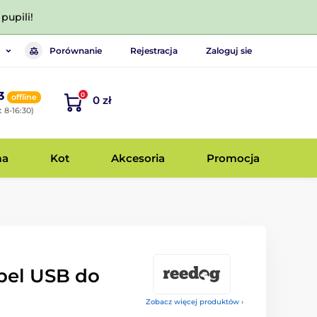
pupili!
Porównanie
Rejestracja
Zaloguj sie
3
0
offline
0 zł
 8-16:30)
ma
Kot
Akcesoria
Promocja
bel USB do
Zobacz więcej produktów ›