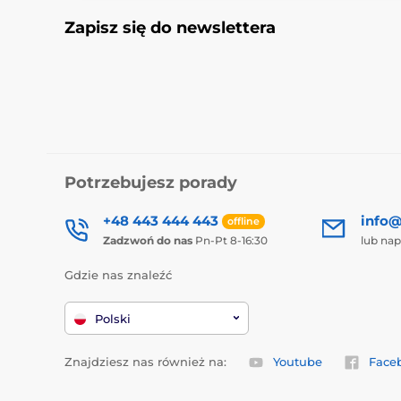
Zapisz się do newslettera
Potrzebujesz porady
+48 443 444 443
info@
offline
Zadzwoń do nas
Pn-Pt 8-16:30
lub nap
Gdzie nas znaleźć
Polski
Znajdziesz nas również na:
Youtube
Face