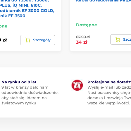
 PLUS, iQ MINI, 610C,
 odbiornik EF 3000 GOLD,
nik EF-3500
Dostępne
pne
67.99 zł
Szcz
 zł
Szczegóły
34 zł
Na rynku od 9 lat
Profesjonalne dorad
9 lat w branży dało nam
Wyślij e-mail lub zad
odpowiednie doświadczenie,
Nasi pracownicy chętn
aby stać się liderem na
doradzą i rozwieją Tw
światowym rynku
wszelkie wątpliwości.