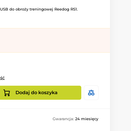
USB do obroży treningowej Reedog RS1.
ość
Dodaj do koszyka
Gwarancja:
24 miesięcy