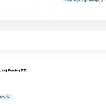
Informacje o sprzedającym
owej Reedog RS1.
owarki