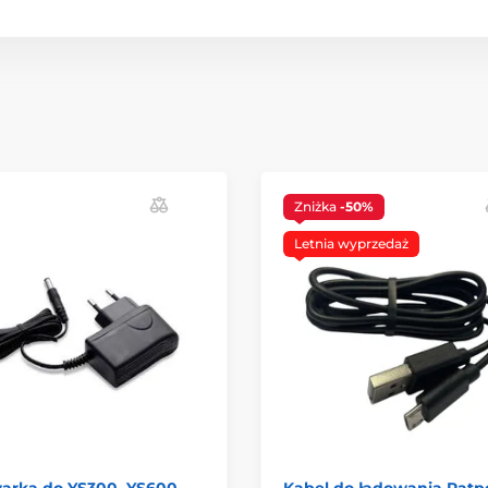
Zniżka
-50%
Letnia wyprzedaż
arka do YS300, YS600,
Kabel do ładowania Patp