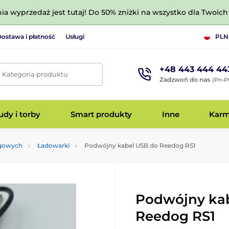
nia wyprzedaż jest tutaj! Do 50% zniżki na wszystko dla Twoich 
ostawa i płatność
Usługi
PLN
+48 443 444 44
. Kategoria produktu
Zadzwoń do nas
(Pn-Pt
dy i torby
Smart produkty
Inne
Kar
ngowych
Ładowarki
Podwójny kabel USB do Reedog RS1
Podwójny ka
Reedog RS1