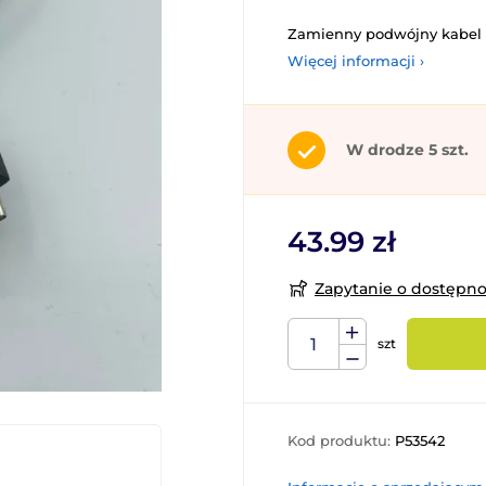
Zamienny podwójny kabel 
Więcej informacji ›
W drodze 5 szt.
43.99 zł
Zapytanie o dostępn
szt
Kod produktu:
P53542