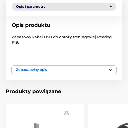
Opis i parametry
Opis produktu
Zapasowy kabel USB do obroży treningowej Reedog
P19.
Zawartość opakowania
Zobacz pełny opis
Kabel USB do ładowania Reedog P19
Produkty powiązane
Produkt znajduje się w kategoriach
Akcesoria do obroży treningowych
Ładowarki