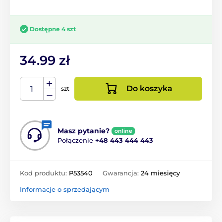
Dostępne 4 szt
34.99 zł
Do koszyka
szt
Masz pytanie?
online
Połączenie
+48 443 444 443
Kod produktu:
P53540
Gwarancja:
24 miesięcy
Informacje o sprzedającym