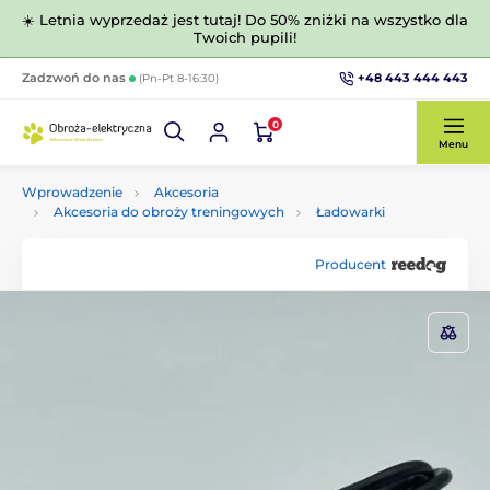
☀️ Letnia wyprzedaż jest tutaj! Do 50% zniżki na wszystko dla
Twoich pupili!
+48 443 444 443
Zadzwoń do nas
(Pn-Pt 8-16:30)
0
Menu
Wprowadzenie
Akcesoria
Akcesoria do obroży treningowych
Ładowarki
Producent