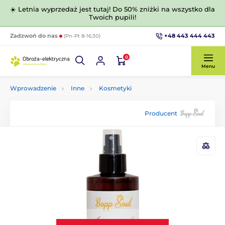
☀️ Letnia wyprzedaż jest tutaj! Do 50% zniżki na wszystko dla
Twoich pupili!
+48 443 444 443
Zadzwoń do nas
(Pn-Pt 8-16:30)
0
Menu
Wprowadzenie
Inne
Kosmetyki
Producent