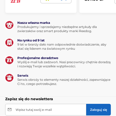
22 zł
Zawartość opakowania
Suchy szampon z rumiankiem i aloesem Bopp Soul,
Nasza własna marka
250 ml
Produkujemy i sprzedajemy niezbędne artykuły dla
zwierzaków oraz smart produkty marki Reedog.
Na rynku od 9 lat
Produkt znajduje się w kategoriach
9 lat w branży dało nam odpowiednie doświadczenie, aby
stać się liderem na światowym rynku
Inne
Kosmetyki
Dla psów
Profesjonalne doradztwo
Pielęgnacja sierści psa
Szampony
Wyślij e-mail lub zadzwoń. Nasi pracownicy chętnie doradzą
i rozwieją Twoje wszelkie wątpliwości.
Dla kotów
Pielęgnacja skóry i sierści
Serwis
Szampony
Serwis obroży to elementy naszej działalności, zapewniające
Ci to, czego potrzebujesz.
Zapisz się do newslettera
Wpisz tutaj swój e-mail
Zaloguj się