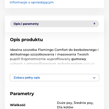
Informacje o sprzedającym
Opis i parametry
Opis produktu
Idealna szczotka Flamingo Comfort do bezbolesnego i
delikatnego szczotkowania i masowania Twoich
pupili! Ergonomicznie wyprofilowany
gumowy
uchwyt z antypoślizgowym wykończeniem
pasuje
do dłoni każdego właściciela!
Zobacz pełny opis
Produkt znajduje się w kategoriach
Parametry
Inne
Kosmetyki
Dla psów
Duże psy
,
Średnie psy
,
Pielęgnacja sierści psa
Wielkość
Dla kotów