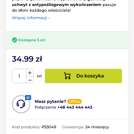
uchwyt z antypoślizgowym wykończeniem
pasuje
do dłoni każdego właściciela!
Więcej informacji ›
Dostępne 5 szt
34.99 zł
Do koszyka
szt
Masz pytanie?
offline
Połączenie
+48 443 444 443
Kod produktu:
P53049
Gwarancja:
24 miesięcy