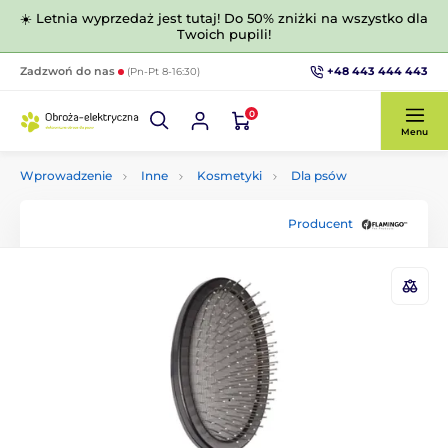
☀️ Letnia wyprzedaż jest tutaj! Do 50% zniżki na wszystko dla
Twoich pupili!
+48 443 444 443
Zadzwoń do nas
(Pn-Pt 8-16:30)
0
Menu
Wprowadzenie
Inne
Kosmetyki
Dla psów
Producent