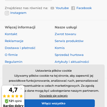
Znajdziesz nas również na:
Youtube
Facebook
Instagram
Więcej informacji
Nasze usługi
Kontakt
Zwrot towaru
Reklamacje
Serwis produktów
Dostawa i płatność
Komis
O firmie
Sprzedaż hurtowa
Regulamin
Artykuły i aktualności
Oceny i recenzje
Ustawienia plików cookie
Używamy plików cookie na tej stronie, aby zapewnić jej
prawidłowe funkcjonowanie, analizować ruch, personalizować
treści i ewentualnie w celach marketingowych. Za zgodą
użytkownika dane mogą być udostępniane naszym partnerom.
Dowiedz się więcej»
Włącz wszystko
© 2026 www.obroza-elektryczna.pl ⦁ Utworzono e-sklep
SIMPLIA.cz