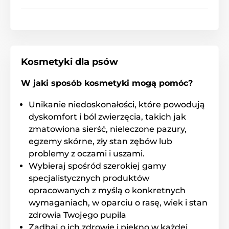
Szczotki i grzebienie
Pielęgnacja skóry i sierści
Szczotki i grzebienie dla kotów
Kot
% Artykuły zoologiczne
Kosmetyki dla psów
% Kosmetyki i pielęgnacja
W jaki sposób kosmetyki mogą pomóc?
Unikanie niedoskonałości, które powodują
dyskomfort i ból zwierzęcia, takich jak
zmatowiona sierść, nieleczone pazury,
egzemy skórne, zły stan zębów lub
problemy z oczami i uszami.
Wybieraj spośród szerokiej gamy
specjalistycznych produktów
opracowanych z myślą o konkretnych
wymaganiach, w oparciu o rasę, wiek i stan
zdrowia Twojego pupila
Zadbaj o ich zdrowie i piękno w każdej