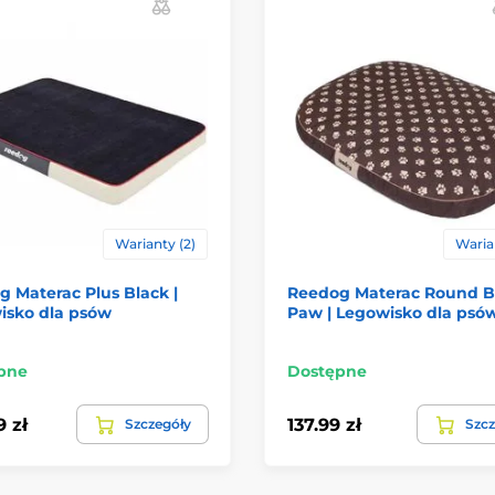
Warianty (2)
Warian
 Materac Plus Black |
Reedog Materac Round 
isko dla psów
Paw | Legowisko dla psó
pne
Dostępne
9 zł
137.99 zł
Szczegóły
Szcz