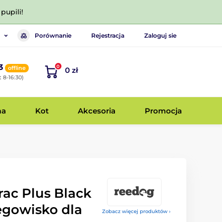
pupili!
Porównanie
Rejestracja
Zaloguj sie
3
0
offline
0 zł
 8-16:30)
ma
Kot
Akcesoria
Promocja
ac Plus Black
egowisko dla
Zobacz więcej produktów ›