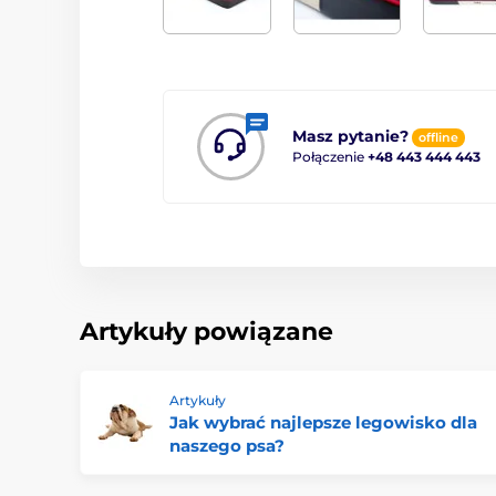
Masz pytanie?
offline
Połączenie
+48 443 444 443
Artykuły powiązane
Artykuły
Jak wybrać najlepsze legowisko dla
naszego psa?