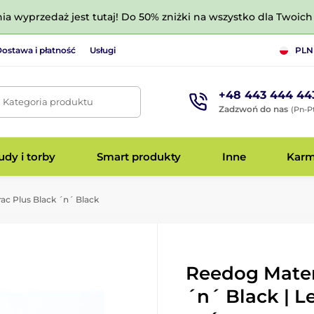
nia wyprzedaż jest tutaj! Do 50% zniżki na wszystko dla Twoich 
ostawa i płatność
Usługi
PLN
+48 443 444 44
. Kategoria produktu
Zadzwoń do nas
(Pn-Pt
dy i torby
Smart produkty
Inne
Kar
c Plus Black ´n´ Black
Reedog Mater
´n´ Black | L