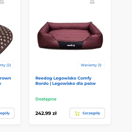
ty (2)
Warianty (1)
Brown
Reedog Legowisko Comfy
Re
w
Bordo | Legowisko dla psów
Wh
Dostępne
Do
242.99 zł
24
egóły
Szczegóły