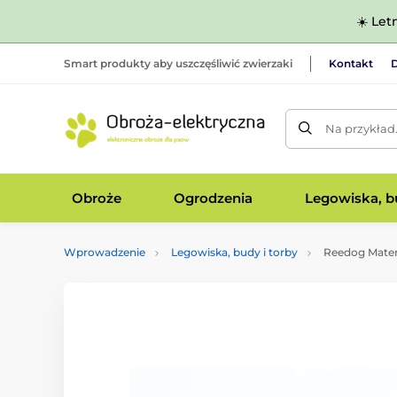
☀️ Let
Smart produkty aby uszczęśliwić zwierzaki
Kontakt
D
Na przykład
Obroże
Ogrodzenia
Legowiska, bu
Wprowadzenie
Legowiska, budy i torby
Reedog Matera