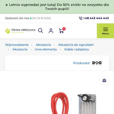
☀️ Letnia wyprzedaż jest tutaj! Do 50% zniżki na wszystko dla
Twoich pupili!
+48 443 444 443
Zadzwoń do nas
(Pn-Pt 8-16:30)
0
Menu
Wprowadzenie
Akcesoria
Akcesoria do ogrodzeń
Akcesoria
Inne elementy
Kable i adaptery
Producent