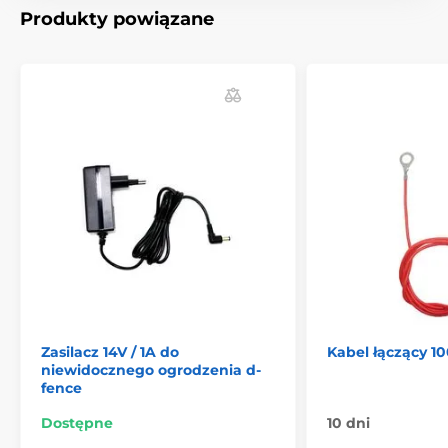
Ucho przyłączeniowe M8 z Ø 8,5 mm
Produkty powiązane
Łatwa obsługa
Długość kabla: 130 cm
Produkt znajduje się w kategoriach
Akcesoria
Inne elementy
Kable i adaptery
Zasilacz 14V / 1A do
Kabel łączący 1
niewidocznego ogrodzenia d-
fence
Dostępne
10 dni