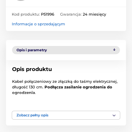
Kod produktu:
P51996
Gwarancja:
24 miesięcy
Informacje o sprzedającym
Opis i parametry
Opis produktu
Kabel połączeniowy ze złączką do taśmy elektrycznej,
długość 130 cm.
Podłącza zasilanie ogrodzenia do
ogrodzenia
.
Bardzo dobre połączenie mechaniczne i elektryczne
Nakrętki skrzydełkowe wykonane z wysokiej jakości
Zobacz pełny opis
tworzywa sztucznego
Solidne płyty łączące i śruby z nierdzewnej stali