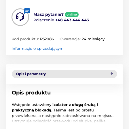
Masz pytanie?
online
Połączenie
+48 443 444 443
Kod produktu:
P52086
Gwarancja:
24 miesięcy
Informacje o sprzedającym
Opis i parametry
Opis produktu
Wstępnie ustawiony
izolator z długą śrubą i
praktyczną blokadą
. Taśma jest po prostu
przewlekana, a następnie zatrzaskiwana na miejscu.
Utrzymuje odległość przewodu od słupka, palika.