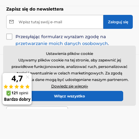
Zapisz się do newslettera
Wpisz tutaj swój e-mail
Zaloguj się
Przesyłając formularz wyrażam zgodę na
przetwarzanie moich danych osobowych
.
Ustawienia plików cookie
Używamy plików cookie na tej stronie, aby zapewnić jej
Potrzebujesz porady
online
prawidłowe funkcjonowanie, analizować ruch, personalizować
Obsługa klienta jest dostępna
treści i ewentualnie w celach marketingowych. Za zgodą
użytkownika dane mogą być udostępniane naszym partnerom.
+48 443 444 443
Dowiedz się więcej»
info@obroza-elektryczna.pl
Włącz wszystko
Gdzie nas znaleźć
Polski
Znajdziesz nas również na:
Youtube
Facebook
Instagram