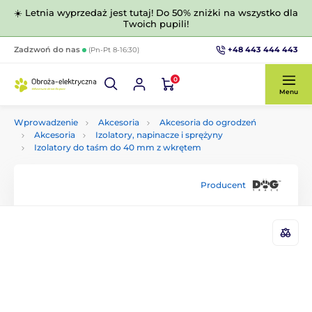
☀️ Letnia wyprzedaż jest tutaj! Do 50% zniżki na wszystko dla
Twoich pupili!
+48 443 444 443
Zadzwoń do nas
(Pn-Pt 8-16:30)
0
Menu
Wprowadzenie
Akcesoria
Akcesoria do ogrodzeń
Akcesoria
Izolatory, napinacze i sprężyny
Izolatory do taśm do 40 mm z wkrętem
Producent