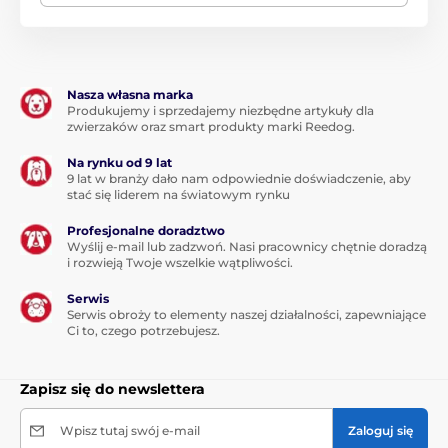
Doskonała izolacja elektryczna
Łatwy montaż
Dla ogrodzeń stałych
Nasza własna marka
Produkujemy i sprzedajemy niezbędne artykuły dla
Trwały i solidny
zwierzaków oraz smart produkty marki Reedog.
Na rynku od 9 lat
Produkt znajduje się w kategoriach
9 lat w branży dało nam odpowiednie doświadczenie, aby
stać się liderem na światowym rynku
Akcesoria
Izolatory, napinacze i sprężyny
Profesjonalne doradztwo
Wyślij e-mail lub zadzwoń. Nasi pracownicy chętnie doradzą
Izolatory do linek, lin do 8 mm na gwoździe,
i rozwieją Twoje wszelkie wątpliwości.
śruby
Serwis
Serwis obroży to elementy naszej działalności, zapewniające
Ci to, czego potrzebujesz.
Zapisz się do newslettera
Wpisz tutaj swój e-mail
Zaloguj się