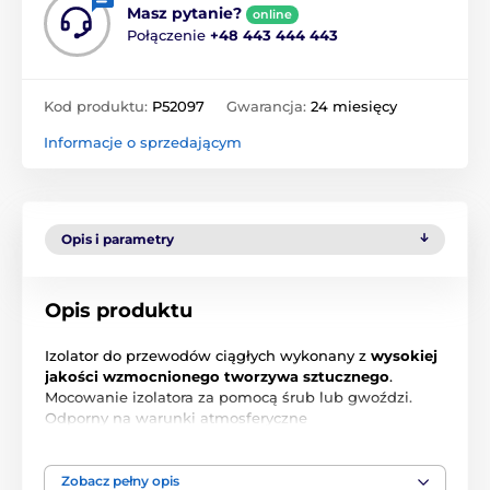
Masz pytanie?
online
Połączenie
+48 443 444 443
Kod produktu:
P52097
Gwarancja:
24 miesięcy
Informacje o sprzedającym
Opis i parametry
Opis produktu
Izolator do przewodów ciągłych wykonany z
wysokiej
jakości wzmocnionego tworzywa sztucznego
.
Mocowanie izolatora za pomocą śrub lub gwoździ.
Odporny na warunki atmosferyczne
Nadaje się do okablowania ciągłego
Zobacz pełny opis
Wysoka odporność na promieniowanie UV