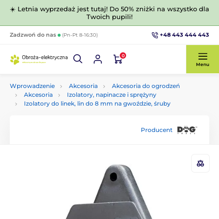
☀️ Letnia wyprzedaż jest tutaj! Do 50% zniżki na wszystko dla
Twoich pupili!
+48 443 444 443
Zadzwoń do nas
(Pn-Pt 8-16:30)
0
Menu
Wprowadzenie
Akcesoria
Akcesoria do ogrodzeń
Akcesoria
Izolatory, napinacze i sprężyny
Izolatory do linek, lin do 8 mm na gwoździe, śruby
Producent