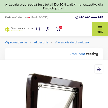
☀️ Letnia wyprzedaż jest tutaj! Do 50% zniżki na wszystko dla
Twoich pupili!
+48 443 444 443
Zadzwoń do nas
(Pn-Pt 8-16:30)
0
Menu
Wprowadzenie
Akcesoria
Akcesoria do drzwiczek
Producent