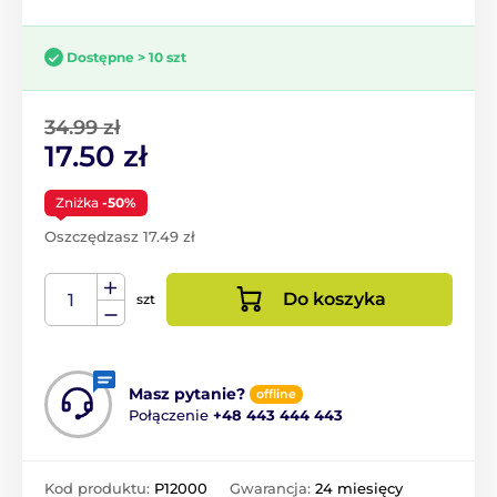
Dostępne > 10 szt
34.99 zł
17.50 zł
Zniżka
-50%
Oszczędzasz 17.49 zł
Do koszyka
szt
Masz pytanie?
offline
Połączenie
+48 443 444 443
Kod produktu:
P12000
Gwarancja:
24 miesięcy