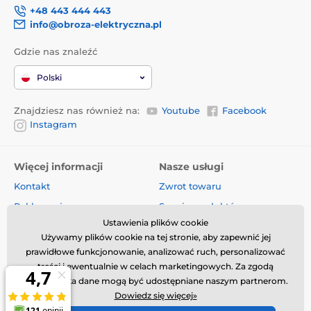
+48 443 444 443
info@obroza-elektryczna.pl
Gdzie nas znaleźć
Polski
Znajdziesz nas również na:
Youtube
Facebook
Instagram
Więcej informacji
Nasze usługi
Kontakt
Zwrot towaru
Reklamacje
Serwis produktów
Ustawienia plików cookie
Dostawa i płatność
Komis
Używamy plików cookie na tej stronie, aby zapewnić jej
O firmie
Sprzedaż hurtowa
prawidłowe funkcjonowanie, analizować ruch, personalizować
Regulamin
Artykuły i aktualności
treści i ewentualnie w celach marketingowych. Za zgodą
użytkownika dane mogą być udostępniane naszym partnerom.
Oceny i recenzje
Dowiedz się więcej»