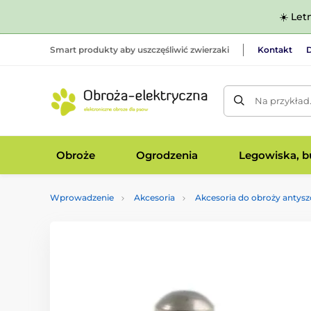
☀️ Let
Smart produkty aby uszczęśliwić zwierzaki
Kontakt
D
Na przykład
Obroże
Ogrodzenia
Legowiska, bu
Wprowadzenie
Akcesoria
Akcesoria do obroży antys