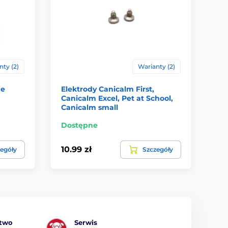
ty (2)
Warianty (2)
ne
Elektrody Canicalm First,
El
Canicalm Excel, Pet at School,
dł
Canicalm small
Dostępne
Do
10.99 zł
25
egóły
Szczegóły
ztwo
Serwis