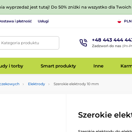
nia wyprzedaż jest tutaj! Do 50% zniżki na wszystko dla Twoich 
ostawa i płatność
Usługi
PLN
+48 443 444 44
. Kategoria produktu
Zadzwoń do nas
(Pn-Pt
dy i torby
Smart produkty
Inne
Kar
zczekowych
Elektrody
Szerokie elektrody 10 mm
Szerokie ele
Szerokie elektrody do elek