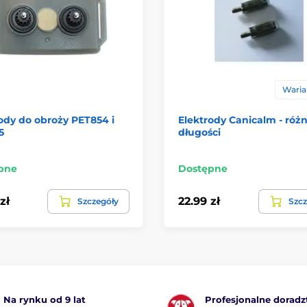
Warian
ody do obroży PET854 i
Elektrody Canicalm - róż
5
długości
pne
Dostępne
zł
22.99 zł
Szczegóły
Szcz
Na rynku od 9 lat
Profesjonalne dorad