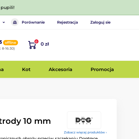
pupili!
Porównanie
Rejestracja
Zaloguj sie
3
0
offline
0 zł
 8-16:30)
ma
Kot
Akcesoria
Promocja
ktrody 10 mm
Zobacz więcej produktów ›
tronicznych obroży przeciw szczekaniu Dogtrace