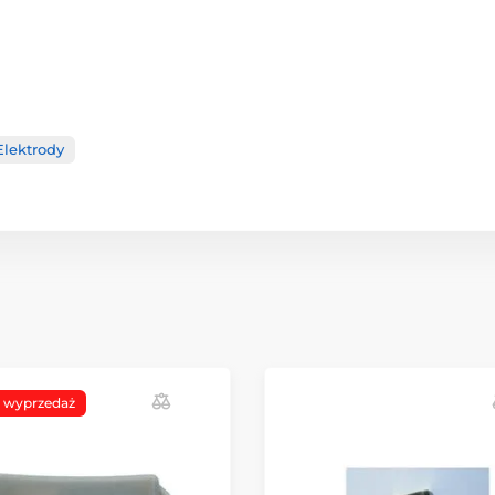
Elektrody
a wyprzedaż