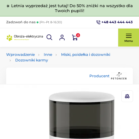
☀️ Letnia wyprzedaż jest tutaj! Do 50% zniżki na wszystko dla
Twoich pupili!
+48 443 444 443
Zadzwoń do nas
(Pn-Pt 8-16:30)
0
Menu
Wprowadzenie
Inne
Miski, poidełka i dozowniki
Dozowniki karmy
Producent