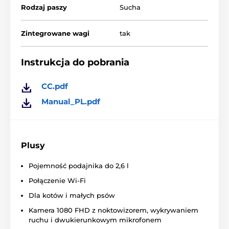
Rodzaj paszy
Sucha
Antypoślizgowa podkładka utrzymuje dozownik na
miejscu
Zintegrowane wagi
tak
Czujnik informuje
o braku karmy
.
Kamera z
wizją nocną
;
Instrukcja do pobrania
Kąt kamery do
147°
Dwukierunkowy
mikrofon
.
CC.pdf
Możliwość
nagrywania obrazu i dźwięku do 256
Manual_PL.pdf
GB
.
Wykrywanie ruchu
umożliwia uruchomienie
wideo, gdy tylko zwierzę się zbliży.
Plusy
Pojemność podajnika do 2,6 l
Doskonała widoczność nawet poza domem
Połączenie Wi-Fi
Wbudowane
inteligentne czujniki stale wagę karmy
.
Dla kotów i małych psów
Czerwona dioda LED ostrzega o niedoborach.
Aplikacja mobilna umożliwia monitorowanie stanu
Kamera 1080 FHD z noktowizorem, wykrywaniem
karmy z dowolnego miejsca, dzięki czemu nigdy nie
ruchu i dwukierunkowym mikrofonem
przegapisz żadnych ważnych alertów. Niezależnie od