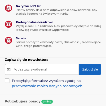
zarządzanie i synchronizację różnych inteligentnych
urządzeń w domu, zapewniając jeszcze większą
Na rynku od 9 lat
wygodę i kontrolę nad opieką nad zwierzętami.
9 lat w branży dało nam odpowiednie doświadczenie, aby
stać się liderem na światowym rynku
Profesjonalne doradztwo
Wymiary 191x191x312 mm
Wyślij e-mail lub zadzwoń. Nasi pracownicy chętnie doradzą
i rozwieją Twoje wszelkie wątpliwości.
Serwis
Produkt znajduje się w kategoriach
Serwis obroży to elementy naszej działalności, zapewniające
Ci to, czego potrzebujesz.
Smart produkty
Smart dozowniki
Zapisz się do newslettera
Inne
Miski, poidełka i dozowniki
Dozowniki karmy
Do suchej karmy
Wpisz tutaj swój e-mail
Zaloguj się
Kot
Przesyłając formularz wyrażam zgodę na
przetwarzanie moich danych osobowych
.
Potrzebujesz porady
online