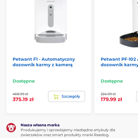
Sterowanie za pomocą aplikacji na
telefonie
Petwant F1 - Automatyczny
Petwant PF-102
dozownik karmy z kamerą
dozownik karm
Dozownik karmy Petoneer NutriVue jest kompatybilny
z
aplikacją mobilną Petoneer
i łączy się przez Wi-Fi
.
W aplikacji można łatwo dostosować dawkowanie
Dostępne
Dostępne
karmy, zarówno za pomocą timera, jak i liczby porcji
oraz ilości podawanej karmy. W ten sposób pomagasz
468.99 zł
224.99 zł
Szczegóły
swoim zwierzętom nabrać dobrych nawyków
375.19 zł
179.99 zł
żywieniowych, zapobiegając otyłości, przejadaniu się
lub pomijaniu karmienia.
Dodatkowo, Petoneer NutriVue jest kompatybilny z
Nasza własna marka
TUYA
, umożliwiając integrację z innymi urządzeniami
Produkujemy i sprzedajemy niezbędne artykuły dla
w aplikacji TUYA. Ta kompatybilność zapewnia łatwe
zwierzaków oraz smart produkty marki Reedog.