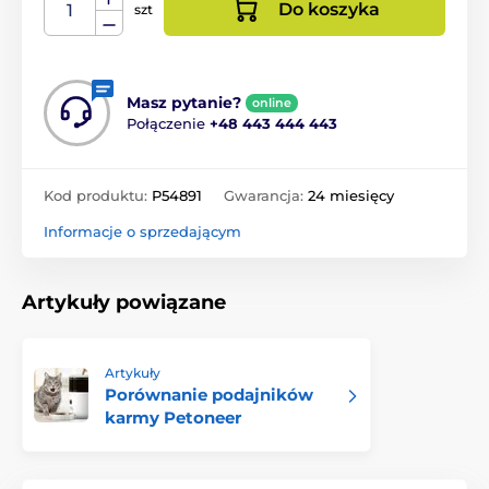
Do koszyka
szt
Masz pytanie?
online
Połączenie
+48 443 444 443
Kod produktu:
P54891
Gwarancja:
24 miesięcy
Informacje o sprzedającym
Artykuły powiązane
Artykuły
Porównanie podajników
karmy Petoneer