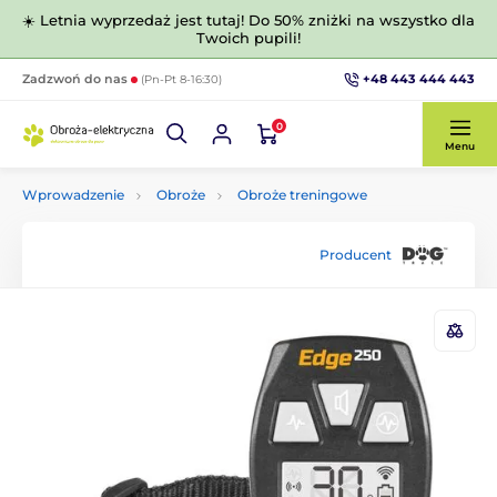
☀️ Letnia wyprzedaż jest tutaj! Do 50% zniżki na wszystko dla
Twoich pupili!
+48 443 444 443
Zadzwoń do nas
(Pn-Pt 8-16:30)
0
Menu
Wprowadzenie
Obroże
Obroże treningowe
Producent