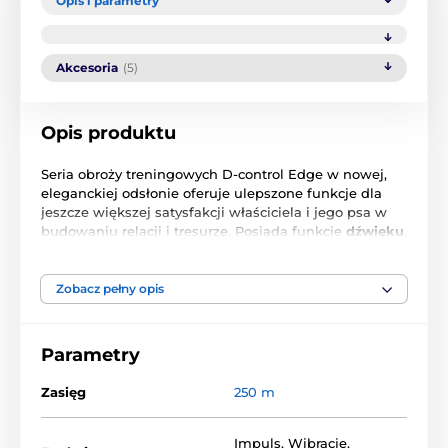
Opis i parametry
Akcesoria
(5)
Opis produktu
Seria obroży treningowych D-control Edge w nowej,
eleganckiej odsłonie oferuje ulepszone funkcje dla
jeszcze większej satysfakcji właściciela i jego psa w
budowaniu relacji i tresurze. Posiada funkcje
dźwięku
,
wibracji
,
impulsu
stymulującego
oraz
boost,
czyli
wzmocnione korekty. W przypadku sytuacji
kryzysowej, gdy wiesz, że istnieje niebezpieczeństwo i
Zobacz pełny opis
chcesz szybko przywołać psa, dostępna jest funkcja
wzmacniacza
. Jeśli impulsy stymulujące nie są
odpowiednie, urządzenie można po prostu
Parametry
przekształcić w obrożę z samym sygnałem
dźwiękowym i wibracyjnym. Długa żywotność baterii
Zasięg
250 m
zapewnia do
12 miesięcy normalnej pracy bez
konieczności ich
wymiany. W
100% wodoodporny
odbiornik
pozwoli również na zabawę w wodzie.
Impuls
,
Wibracje
,