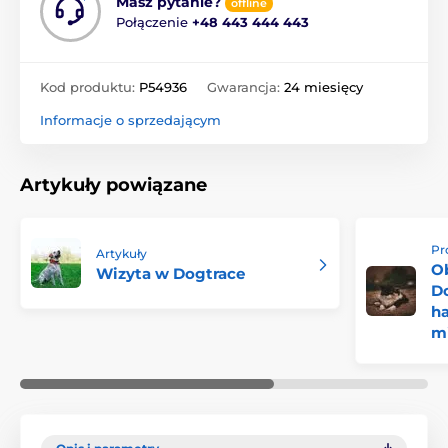
Masz pytanie?
offline
Połączenie
+48 443 444 443
Kod produktu:
P54936
Gwarancja:
24 miesięcy
Informacje o sprzedającym
Artykuły powiązane
Pr
Artykuły
O
Wizyta w Dogtrace
D
h
m