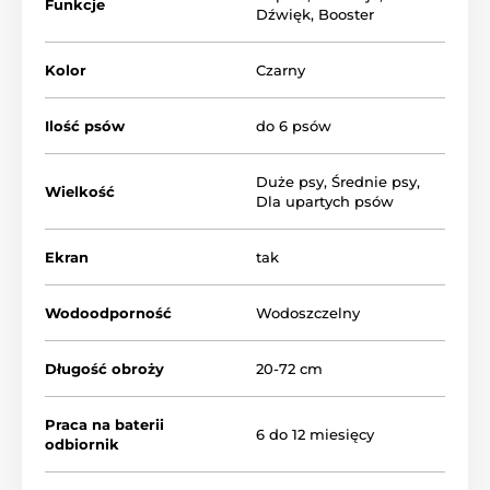
Funkcje
Zasięg 250 m obroży treningowej
zapewnia
Dźwięk
,
Booster
komfortowy trening w ogrodzie i w normalnych
warunkach.
Kolor
Czarny
Ilość psów
do 6 psów
Duże psy
,
Średnie psy
,
Wielkość
Dla upartych psów
Ekran
tak
Wodoodporność
Wodoszczelny
Długość obroży
20-72 cm
Praca na baterii
6 do 12 miesięcy
odbiornik