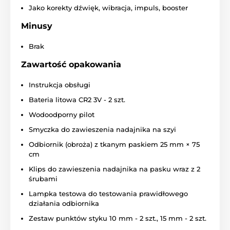
Jako korekty dźwięk, wibracja, impuls, booster
regulowanego przycisku na kontrolerze można
wyłączyć tryb impulsów stymulujących.
Minusy
Brak
Wodoodporność:
Zawartość opakowania
Błoto, woda, śnieg? Żaden problem!
Odbiornik jest w pełni
wodoodporny
i nie
Instrukcja obsługi
ogranicza aktywności psa. Nadajnik jest
Bateria litowa CR2 3V - 2 szt.
wodoodporny
.
Wodoodporny pilot
Smyczka do zawieszenia nadajnika na szyi
Długość obroży
:
Odbiornik (obroża) z tkanym paskiem 25 mm × 75
cm
Długość paska odbiornika może być
regulowana w zależności od potrzeb, z
Klips do zawieszenia nadajnika na pasku wraz z 2
regulowanym obwodem ok.
20 - 72 cm
.
śrubami
Rozmiar obroży wynosi 25 mm × 75 cm. Odbiornik na
Lampka testowa do testowania prawidłowego
tkanej obroży można sparować z 2 kontrolerami.
działania odbiornika
Zestaw punktów styku 10 mm - 2 szt., 15 mm - 2 szt.