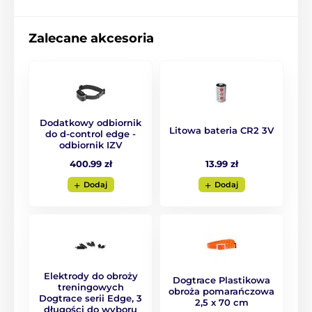
Waga i wymiary:
Nadajnik:
108
×
50
× 23 mm,
70
g bez
Zalecane akcesoria
baterii
, odbiornik:
64 × 40 × 31 mm, 51 g
bez baterii
Produkt znajduje się w kategoriach
Dodatkowy odbiornik
Litowa bateria CR2 3V
do d-control edge -
odbiornik IZV
Obroże treningowe
0 do 300 metrów
13.99 zł
400.99 zł
Elektryczne
Wibracyjne
Dodaj
Dodaj
Dźwiękowe
Wodoszczelne
Dla średnich psów
Dla dużych psów
Dla upartych psów
Dla 3 - 9 psów
Elektrody do obroży
Dogtrace Plastikowa
treningowych
obroża pomarańczowa
Dogtrace serii Edge, 3
2,5 x 70 cm
długości do wyboru