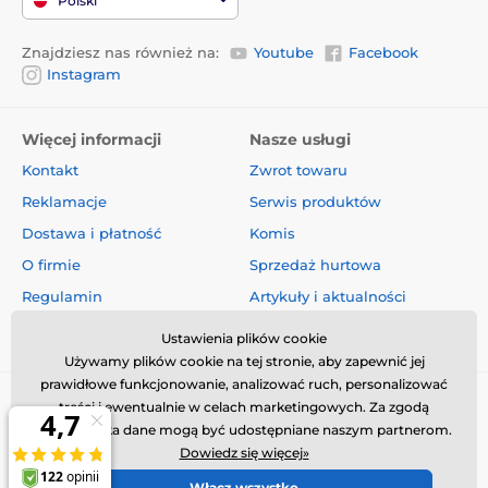
Polski
Znajdziesz nas również na:
Youtube
Facebook
Instagram
Więcej informacji
Nasze usługi
Kontakt
Zwrot towaru
Reklamacje
Serwis produktów
Dostawa i płatność
Komis
O firmie
Sprzedaż hurtowa
Regulamin
Artykuły i aktualności
Oceny i recenzje
Ustawienia plików cookie
Używamy plików cookie na tej stronie, aby zapewnić jej
prawidłowe funkcjonowanie, analizować ruch, personalizować
treści i ewentualnie w celach marketingowych. Za zgodą
użytkownika dane mogą być udostępniane naszym partnerom.
Dowiedz się więcej»
Włącz wszystko