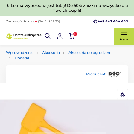
☀️ Letnia wyprzedaż jest tutaj! Do 50% zniżki na wszystko dla
Twoich pupili!
+48 443 444 443
Zadzwoń do nas
(Pn-Pt 8-16:30)
0
Menu
Wprowadzenie
Akcesoria
Akcesoria do ogrodzeń
Dodatki
Producent