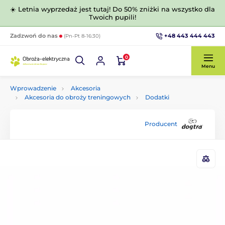
☀️ Letnia wyprzedaż jest tutaj! Do 50% zniżki na wszystko dla
Twoich pupili!
+48 443 444 443
Zadzwoń do nas
(Pn-Pt 8-16:30)
0
Menu
Wprowadzenie
Akcesoria
Akcesoria do obroży treningowych
Dodatki
Producent