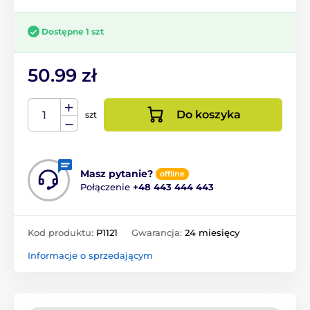
Dostępne 1 szt
50.99 zł
Do koszyka
szt
Masz pytanie?
offline
Połączenie
+48 443 444 443
Kod produktu:
P1121
Gwarancja:
24 miesięcy
Informacje o sprzedającym