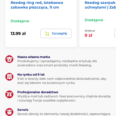
Reedog ring red, lateksowa
Reedog szarpak 
gdy tylko zostanie ona wrzucona do urządzenia. Tryb
zabawka piszcząca, 11 cm
uchwytami | Za
Random wyrzuca piłki całkowicie losowo w trzech
różnych kierunkach, dzięki czemu gra nigdy nie
przestaje być zabawna dla psa. W ostatnim trybie, GT,
Dostępne
Dostępne
urządzenie jest stale w stanie gotowości, czekając na
zabawę.
17.99 zł
13.99 zł
Szczegóły
9 zł
Zabawa na wiele dni
Jest
bezprzewodowy
, więc można go umieścić w
dowolnym miejscu w ogrodzie i po naładowaniu mieć
Nasza własna marka
mnóstwo zabawy. Akumulator o dużej pojemności
Produkujemy i sprzedajemy niezbędne artykuły dla
4000 mAh
zapewnia zabawę przez cały dzień! Pełne
zwierzaków oraz smart produkty marki Reedog.
naładowanie baterii zajmuje 3-4 godziny. Dzięki 300-
800 uruchomieniom na jednym ładowaniu możesz
Na rynku od 9 lat
grać przez wiele dni bez częstych przerw. Przygotuj się
9 lat w branży dało nam odpowiednie doświadczenie, aby
na niekończącą się zabawę z iRetriever.
stać się liderem na światowym rynku
Profesjonalne doradztwo
Wyślij e-mail lub zadzwoń. Nasi pracownicy chętnie doradzą
i rozwieją Twoje wszelkie wątpliwości.
Serwis
Serwis obroży to elementy naszej działalności, zapewniające