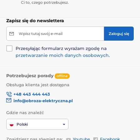
Ci to, czego potrzebujesz.
Zapisz się do newslettera
Wpisz tutaj swój e-mail
Zaloguj się
Przesyłając formularz wyrażam zgodę na
przetwarzanie moich danych osobowych
.
Potrzebujesz porady
offline
Świetne, trwałe i nietoksyczne piłki!
Obsługa klienta jest dostępna
+48 443 444 443
Zalecane dla wszystkich
średnich i dużych psów o
info@obroza-elektryczna.pl
wadze od 5 kg
. Aby zapobiec uszkodzeniu wyrzutni
piłek iRetriever, zalecamy używanie wyłącznie
Gdzie nas znaleźć
oryginalnych piłek UahPet.
W zestawie znajdują się 4
sztuki.
Piłka ma średnicę 6,35 cm i jest wykonana z
Polski
wytrzymałego materiału ETPU, który jest odporny na
rozdarcia i powszechnie stosowany w produkcji
markowych korków piłkarskich. Jest również
Znajdziesz nas również na:
Youtube
Facebook