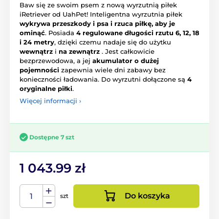
Baw się ze swoim psem z nową wyrzutnią piłek
iRetriever od UahPet! Inteligentna wyrzutnia piłek
wykrywa przeszkody i psa i rzuca piłkę, aby je
ominąć
. Posiada
4 regulowane długości rzutu 6, 12, 18
i 24 metry
, dzięki czemu nadaje się do użytku
wewnątrz
i
na zewnątrz
. Jest całkowicie
bezprzewodowa, a jej
akumulator o dużej
pojemności
zapewnia wiele dni zabawy bez
konieczności ładowania. Do wyrzutni dołączone są
4
oryginalne piłki
.
Więcej informacji ›
Dostępne 7 szt
1 043.99 zł
Do koszyka
szt