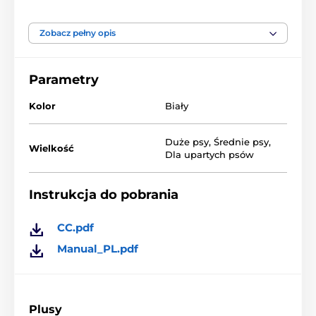
18 i 24 metry
, dzięki czemu nadaje się do użytku
w
pomieszczeniach
i
na zewnątrz
. Jest całkowicie
bezprzewodowy, a jego
akumulator o dużej
Zobacz pełny opis
pojemności zapewnia wiele dni zabawy bez
konieczności ładowania. Do wyrzutni dołączone są
4
oryginalne piłki
.
Parametry
Kolor
Biały
Duże psy
,
Średnie psy
,
Wielkość
Dla upartych psów
Instrukcja do pobrania
CC.pdf
Manual_PL.pdf
Plusy