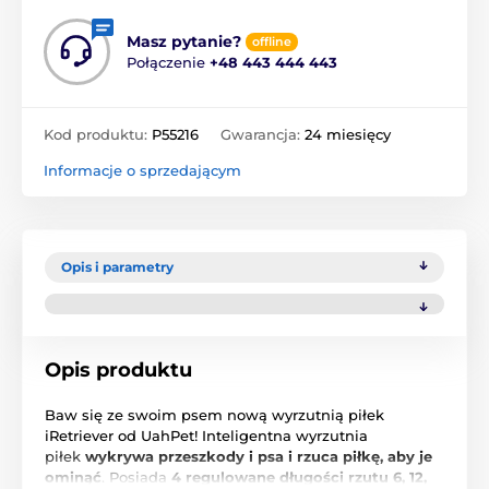
Masz pytanie?
offline
Połączenie
+48 443 444 443
Kod produktu:
P55216
Gwarancja:
24 miesięcy
Informacje o sprzedającym
Opis i parametry
Opis produktu
Baw się ze swoim psem nową wyrzutnią piłek
iRetriever od UahPet! Inteligentna wyrzutnia
piłek
wykrywa przeszkody i psa i rzuca piłkę, aby je
ominąć
. Posiada
4 regulowane długości rzutu 6, 12,