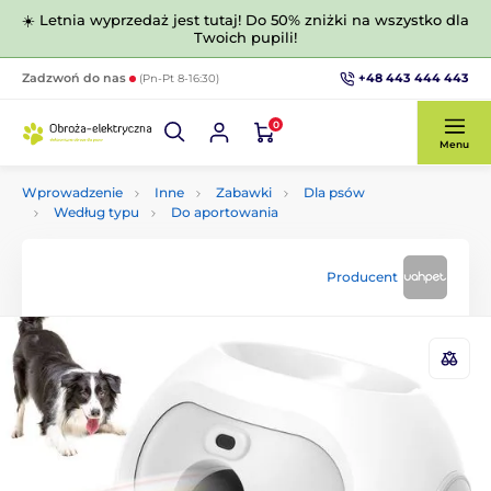
☀️ Letnia wyprzedaż jest tutaj! Do 50% zniżki na wszystko dla
Twoich pupili!
+48 443 444 443
Zadzwoń do nas
(Pn-Pt 8-16:30)
0
Menu
Wprowadzenie
Inne
Zabawki
Dla psów
Według typu
Do aportowania
Producent