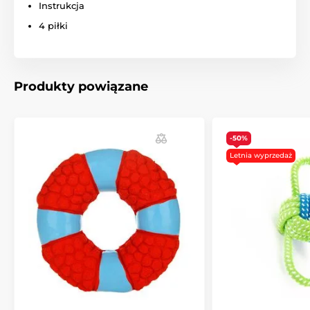
Instrukcja
które uwielbia.
4 piłki
Produkty powiązane
-50%
Letnia wyprzedaż
Bezkonkurencyjns wśród wyrzutni piłek
Może osiągnąć odległość do
24 metrów
. Miotacz
posiada trzy tryby pracy -
Launch, Random i GT
. W
standardowym trybie Launch wyrzutnia wyrzuca piłkę,