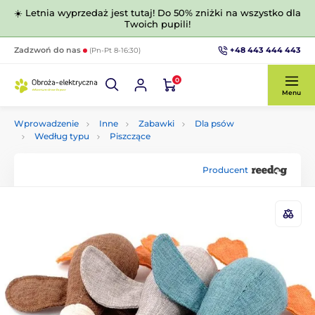
☀️ Letnia wyprzedaż jest tutaj! Do 50% zniżki na wszystko dla
Twoich pupili!
+48 443 444 443
Zadzwoń do nas
(Pn-Pt 8-16:30)
0
Menu
Wprowadzenie
Inne
Zabawki
Dla psów
Według typu
Piszczące
Producent