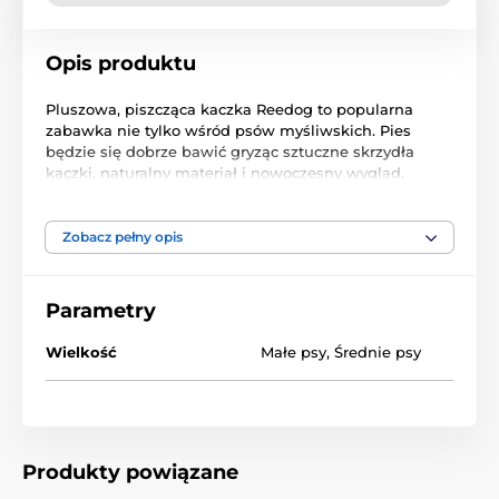
Opis produktu
Pluszowa, piszcząca kaczka Reedog to popularna
zabawka nie tylko wśród psów myśliwskich. Pies
będzie się dobrze bawić gryząc sztuczne skrzydła
kaczki, naturalny materiał i nowoczesny wygląd.
Wielkość: 31 cm
Zobacz pełny opis
Materiał: Plusz
Parametry
Produkt znajduje się w kategoriach
Wielkość
Małe psy
,
Średnie psy
Zabawki
Dla psów
Piszczące
Do gryzienia
Pluszowe
Zabawki dla psów Reedog
Zwierzątka
Produkty powiązane
% Artykuły zoologiczne
% Zabawki