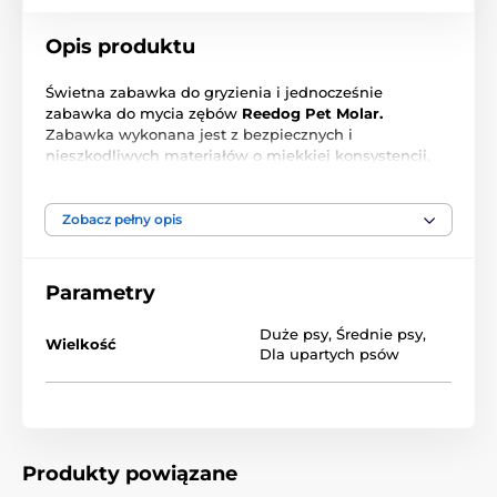
Opis produktu
Świetna zabawka do gryzienia i jednocześnie
zabawka do mycia zębów
Reedog Pet Molar.
Zabawka wykonana jest z bezpiecznych i
nieszkodliwych materiałów o miękkiej konsystencji,
dzięki czemu jest bezpieczna dla dziąseł Twojego psa.
Pomaga usunąć płytkę nazębną i kamień nazębny,
zmniejsza ilość bakterii, utrzymuje zęby w czystości i
Zobacz pełny opis
odświeża oddech.
Możesz dodać suchą karmę do piłki, aby zachęcić psa
Parametry
do zabawy
Duże psy
,
Średnie psy
,
Wymiary
: przyssawka: 9,5 cm, średnica piłki: 7,5
Wielkość
Dla upartych psów
cm, linka: 25 cm
Produkt znajduje się w kategoriach
Produkty powiązane
Zabawki
Dla psów
Do gryzienia