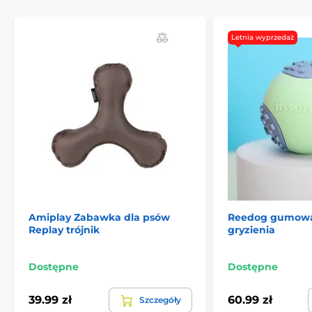
Dentystyczne
Do przeciągania
Gumowe
Zabawki dla psów Reedog
Letnia wyprzedaż
Do ciągnięcia
% Artykuły zoologiczne
% Zabawki
Amiplay Zabawka dla psów
Reedog gumowa 
Replay trójnik
gryzienia
Dostępne
Dostępne
39.99 zł
60.99 zł
Szczegóły