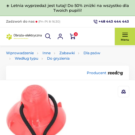
☀️ Letnia wyprzedaż jest tutaj! Do 50% zniżki na wszystko dla
Twoich pupili!
+48 443 444 443
Zadzwoń do nas
(Pn-Pt 8-16:30)
0
Menu
Wprowadzenie
Inne
Zabawki
Dla psów
Według typu
Do gryzienia
Producent