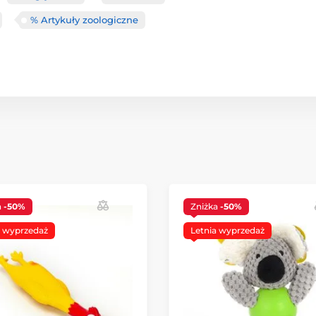
% Artykuły zoologiczne
a
-50%
Zniżka
-50%
a wyprzedaż
Letnia wyprzedaż