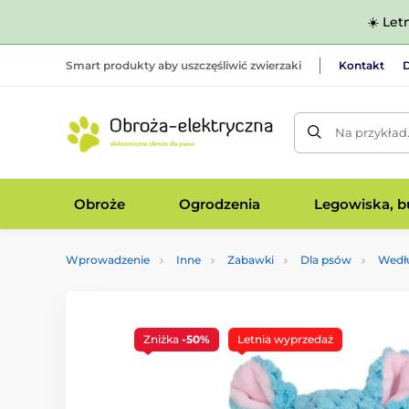
☀️ Let
Smart produkty aby uszczęśliwić zwierzaki
Kontakt
D
Na przykład
Obroże
Ogrodzenia
Legowiska, bu
Wprowadzenie
Inne
Zabawki
Dla psów
Wedł
Zniżka
-50%
Letnia wyprzedaż