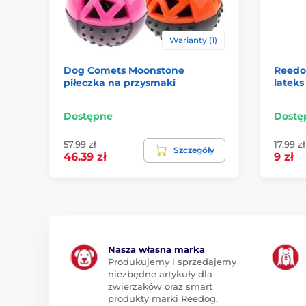
Warianty (1)
Dog Comets Moonstone
Reedog
piłeczka na przysmaki
lateks
Dostępne
Dostę
57.99 zł
17.99 zł
Szczegóły
46.39 zł
9 zł
Nasza własna marka
Produkujemy i sprzedajemy
niezbędne artykuły dla
zwierzaków oraz smart
produkty marki Reedog.