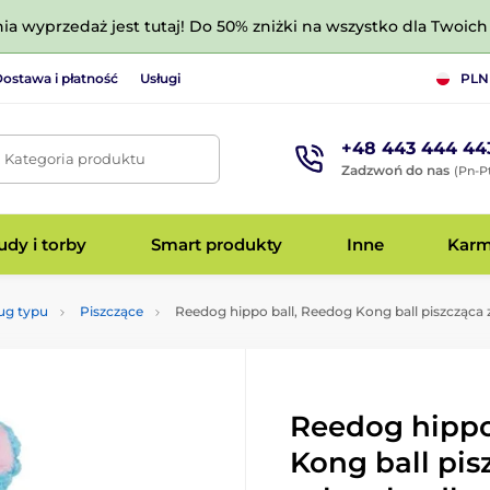
nia wyprzedaż jest tutaj! Do 50% zniżki na wszystko dla Twoich 
ostawa i płatność
Usługi
PLN
+48 443 444 44
. Kategoria produktu
Zadzwoń do nas
(Pn-Pt
dy i torby
Smart produkty
Inne
Kar
ug typu
Piszczące
Reedog hippo ball, Reedog Kong ball piszcząca
Reedog hippo
Kong ball pis