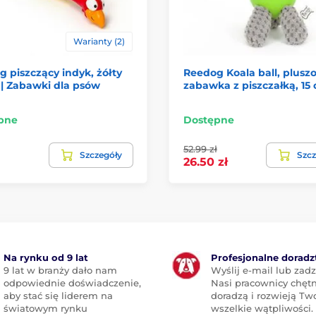
Warianty (2)
 piszczący indyk, żółty
Reedog Koala ball, plusz
 | Zabawki dla psów
zabawka z piszczałką, 15
pne
Dostępne
52.99 zł
Szczegóły
Szcz
26.50 zł
Na rynku od 9 lat
Profesjonalne dorad
9 lat w branży dało nam
Wyślij e-mail lub zad
odpowiednie doświadczenie,
Nasi pracownicy chętn
aby stać się liderem na
doradzą i rozwieją Tw
światowym rynku
wszelkie wątpliwości.