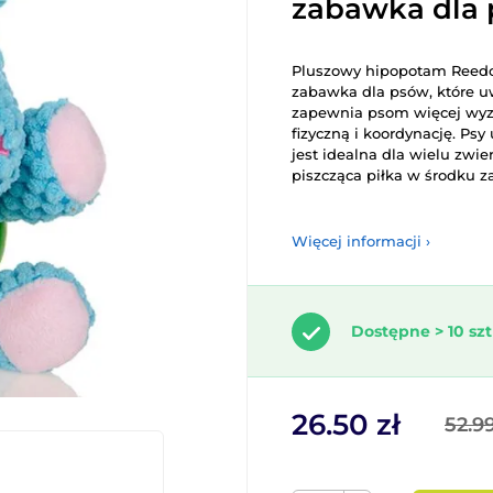
zabawka dla 
Pluszowy hipopotam Reedo
zabawka dla psów, które uw
zapewnia psom więcej wyz
fizyczną i koordynację. Psy
jest idealna dla wielu zwie
piszcząca piłka w środku 
Więcej informacji ›
Dostępne > 10 szt
26.50 zł
52.99