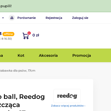
pupili!
Porównanie
Rejestracja
Zaloguj sie
3
0
offline
0 zł
 8-16:30)
ma
Kot
Akcesoria
Promocja
 zabawka dla psów, 17cm
 ball, Reedog
zcząca
Zobacz więcej produktów ›