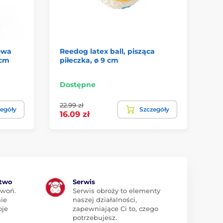
owa
Reedog latex ball, pisząca
Re
 cm
piłeczka, ø 9 cm
pi
Dostępne
Do
22.99 zł
egóły
Szczegóły
29
16.09 zł
ztwo
Serwis
zwoń.
Serwis obroży to elementy
ie
naszej działalności,
oje
zapewniające Ci to, czego
potrzebujesz.