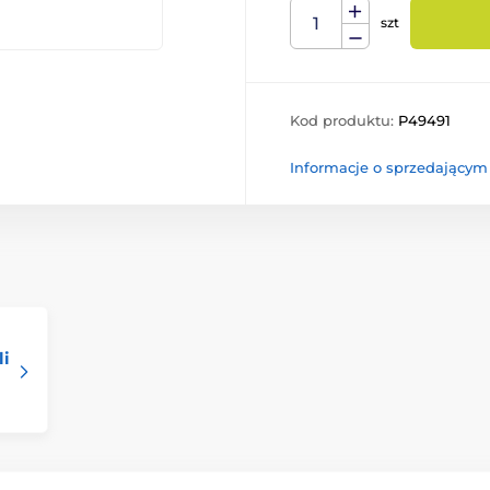
szt
Kod produktu:
P49491
Informacje o sprzedającym
li