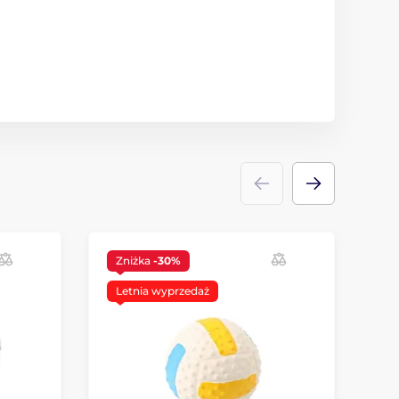
Zniżka
-30%
Letnia wyprzedaż