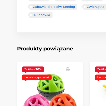
Zabawki dla psów Reedog
Zwierzątka
% Zabawki
Produkty powiązane
Zniżka
-20%
Zniżk
Letnia wyprzedaż
Letni