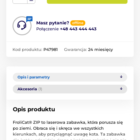
Masz pytanie?
offline
Połączenie
+48 443 444 443
Kod produktu:
P47981
Gwarancja:
24 miesięcy
Opis i parametry
Akcesoria
(1)
Opis produktu
FroliCat® ZIP to laserowa zabawka, która porusza się
po ziemi. Obraca się i skręca we wszystkich
kierunkach, aby przyciągnąć uwagę kota. Ta zabawka
dla kotów odnajdzie drogę z każdego zakątka i nic nie