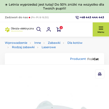
☀️ Letnia wyprzedaż jest tutaj! Do 50% zniżki na wszystko dla
Twoich pupili!
+48 443 444 443
Zadzwoń do nas
(Pn-Pt 8-16:30)
0
Menu
Wprowadzenie
Inne
Zabawki
Dla kotów
Rodzaj zabawki
Laserowe
Producent