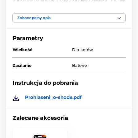
zakłóci zabawy. FroliCat® ZIP wyłącza się
automatycznie po 10 minutach, wydłużając żywotność
baterii. Zabawka działa na 3 baterie AA (brak w
Zobacz pełny opis
zestawie)
Parametry
Produkt znajduje się w kategoriach
Wielkość
Dla kotów
Zabawki
Dla kotów
Laserowe
Zasilanie
Baterie
FroliCat
Kot
% Artykuły zoologiczne
% Zabawki
Instrukcja do pobrania
Prohlaseni_o-shode.pdf
Zalecane akcesoria