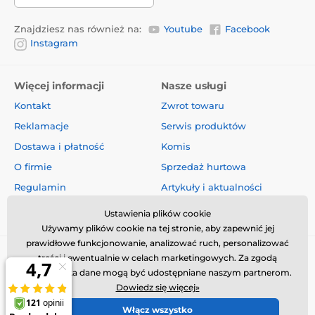
Znajdziesz nas również na:
Youtube
Facebook
Instagram
Więcej informacji
Nasze usługi
Kontakt
Zwrot towaru
Reklamacje
Serwis produktów
Dostawa i płatność
Komis
O firmie
Sprzedaż hurtowa
Regulamin
Artykuły i aktualności
Oceny i recenzje
Ustawienia plików cookie
Używamy plików cookie na tej stronie, aby zapewnić jej
prawidłowe funkcjonowanie, analizować ruch, personalizować
treści i ewentualnie w celach marketingowych. Za zgodą
użytkownika dane mogą być udostępniane naszym partnerom.
Dowiedz się więcej»
Włącz wszystko
© 2026 www.obroza-elektryczna.pl ⦁ Utworzono e-sklep
SIMPLIA.cz