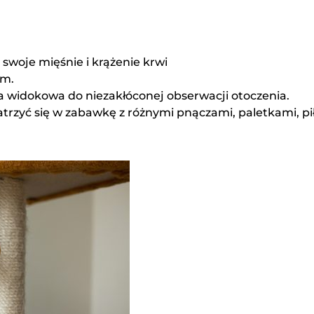
woje mięśnie i krążenie krwi
um.
a widokowa do niezakłóconej obserwacji otoczenia.
zyć się w zabawkę z różnymi pnączami, paletkami, pił