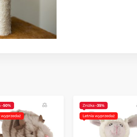
a
-50%
Zniżka
-35%
a wyprzedaż
Letnia wyprzedaż