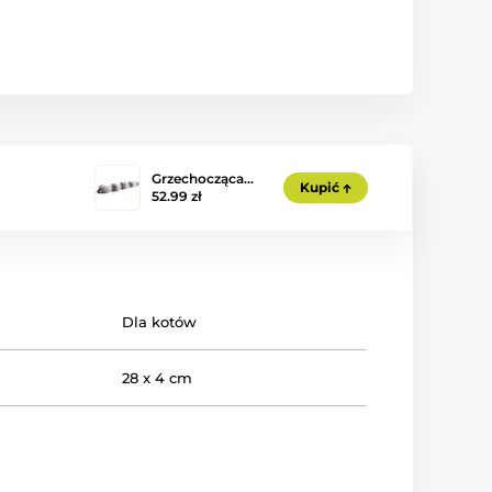
Grzechocząca…
Kupić
52.99 zł
Dla kotów
28 x 4 cm