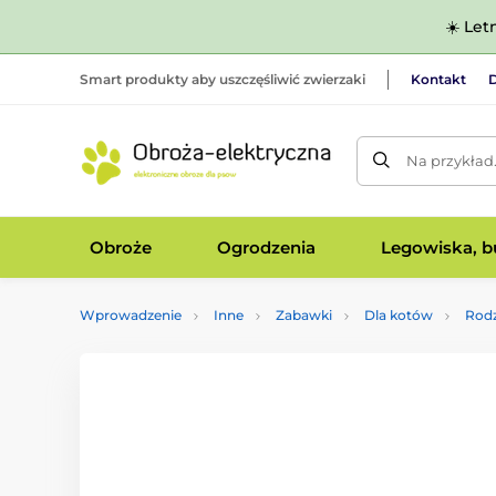
☀️ Let
Smart produkty aby uszczęśliwić zwierzaki
Kontakt
D
Na przykład
Obroże
Ogrodzenia
Legowiska, bu
Wprowadzenie
Inne
Zabawki
Dla kotów
Rodz