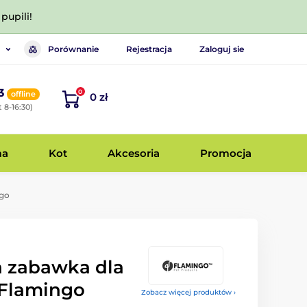
pupili!
Porównanie
Rejestracja
Zaloguj sie
3
0
offline
0 zł
 8-16:30)
ma
Kot
Akcesoria
Promocja
ngo
 zabawka dla
 Flamingo
Zobacz więcej produktów ›