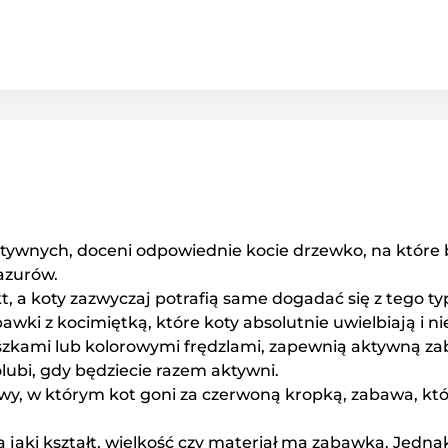
 aktywnych, doceni odpowiednie kocie drzewko, na które
pazurów.
t, a koty zazwyczaj potrafią same dogadać się z tego t
wki z kocimiętką, które koty absolutnie uwielbiają i n
yszkami lub kolorowymi frędzlami, zapewnią aktywną za
lubi, gdy będziecie razem aktywni.
y, w którym kot goni za czerwoną kropką, zabawa, któr
a jaki kształt, wielkość czy materiał ma zabawka. Jedn