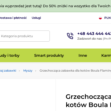
nia wyprzedaż jest tutaj! Do 50% zniżki na wszystko dla Twoich 
ostawa i płatność
Usługi
PLN
+48 443 444 44
. Kategoria produktu
Zadzwoń do nas
(Pn-Pt
dy i torby
Smart produkty
Inne
Kar
aj zabawki
Myszy
Grzechocząca zabawka dla kotów Boula Flami
Grzechocząca
kotów Boula