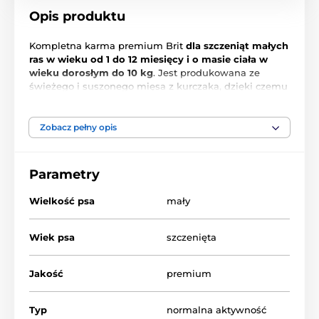
Opis produktu
Kompletna karma premium Brit
dla szczeniąt małych
ras w wieku od 1 do 12 miesięcy i o masie ciała w
wieku dorosłym do 10 kg
. Jest produkowana ze
świeżego i suszonego mięsa z kurczaka, dzięki czemu
ma doskonały smak i intensywny aromat.
Owies
,
starożytne zboże bezglutenowe, jest bogatym źródłem
energii, nie wywołuje alergii i zapewnia doskonałą
Zobacz pełny opis
przyswajalność karmy. Receptura wzbogacona jest o
olej z łososia
, owoce i zioła. Zapewnij swojemu
szczenięciu to, co najlepsze, aby miało zdrowy start w
Parametry
życie!
Wielkość psa
mały
Wiek psa
szczenięta
Jakość
premium
Typ
normalna aktywność