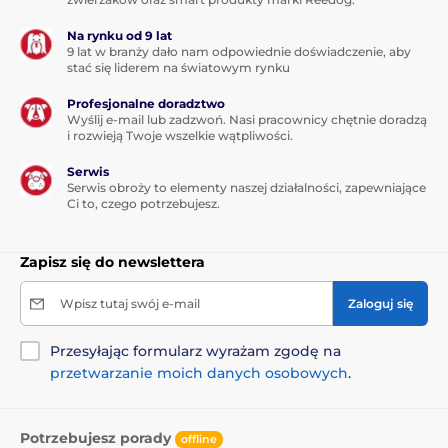
Skład:
Na rynku od 9 lat
9 lat w branży dało nam odpowiednie doświadczenie, aby
Kurczak 55% (suszony 30%, bez kości 25%), tłuszcz z
stać się liderem na światowym rynku
kurczaka (konserwowany mieszanką tokoferoli), owies,
pszenica, olej z łososia 2%, kukurydza, suszone jabłka,
Profesjonalne doradztwo
hydrolizowana wątróbka z kurczaka, drożdże piwne,
Wyślij e-mail lub zadzwoń. Nasi pracownicy chętnie doradzą
i rozwieją Twoje wszelkie wątpliwości.
kolagen, skorupy skorupiaków (źródło glukozaminy)
260 mg/kg, chrząstki (źródło chondroityny) 180 mg/kg,
Serwis
zioła i owoce (goździki, cytrusy, rozmaryn, kurkuma)
Serwis obroży to elementy naszej działalności, zapewniające
150 mg/kg, oligosacharydy mannanowe 150 mg/kg,
Ci to, czego potrzebujesz.
fruktooligosacharydy 100 mg/kg, juka mohave 100
mg/kg, suszony rumianek 90 mg/kg, małż
zielonogardły (źródło glikozoaminoglikanów) 60
Zapisz się do newslettera
mg/kg, suszone jagody 60 mg/kg.
Wpisz tutaj swój e-mail
Zaloguj się
Przesyłając formularz wyrażam zgodę na
przetwarzanie moich danych osobowych
.
Składniki analityczne:
Potrzebujesz porady
offline