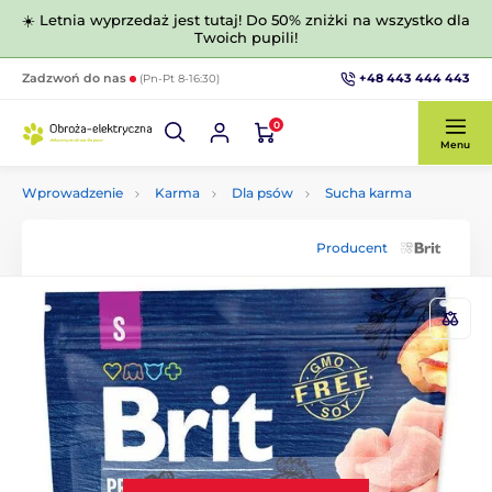
☀️ Letnia wyprzedaż jest tutaj! Do 50% zniżki na wszystko dla
Twoich pupili!
+48 443 444 443
Zadzwoń do nas
(Pn-Pt 8-16:30)
0
Menu
Wprowadzenie
Karma
Dla psów
Sucha karma
Producent