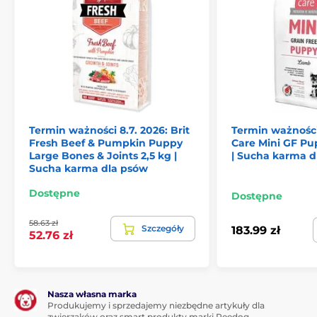
Wspomagają prawidłowy rozwój mózgu, skóry i
sierści
Zrównoważony stosunek tłuszczów i białek:
Zapewnia optymalną energię niezbędną do wzrostu
i rozwoju bez obciążania układu pokarmowego
Witaminy i minerały:
Wzmacniają układ
odpornościowy oraz wspierają ogólną witalność i
zdrowie szczenięcia
Termin ważności 8.7. 2026: Brit
Termin ważności 
Bez soi, chemicznych konserwantów i sztucznych
Fresh Beef & Pumpkin Puppy
Care Mini GF P
barwników:
Naturalny skład bez zbędnych
Large Bones & Joints 2,5 kg |
| Sucha karma d
dodatków, który jest łagodny dla wrażliwego układu
Sucha karma dla psów
pokarmowego
Dostępne
Dostępne
58.63 zł
Szczegóły
183.99 zł
52.76 zł
Nasza własna marka
Produkujemy i sprzedajemy niezbędne artykuły dla
zwierzaków oraz smart produkty marki Reedog.