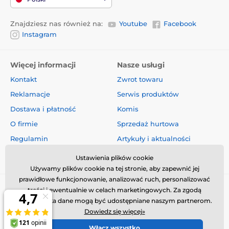
Specyfikacje techniczne mogą ulec zmianie bez
wyraźnego powiadomienia. Zdjęcia mają charakter
Znajdziesz nas również na:
Youtube
Facebook
wyłącznie poglądowy.
Instagram
Więcej informacji
Nasze usługi
Kontakt
Zwrot towaru
Reklamacje
Serwis produktów
Dostawa i płatność
Komis
O firmie
Sprzedaż hurtowa
Regulamin
Artykuły i aktualności
Oceny i recenzje
Ustawienia plików cookie
Używamy plików cookie na tej stronie, aby zapewnić jej
prawidłowe funkcjonowanie, analizować ruch, personalizować
treści i ewentualnie w celach marketingowych. Za zgodą
użytkownika dane mogą być udostępniane naszym partnerom.
Dowiedz się więcej»
Włącz wszystko
© 2026 www.obroza-elektryczna.pl ⦁ Utworzono e-sklep
SIMPLIA.cz