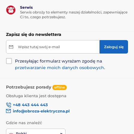
3 0,5 %, kwasy tłuszczowe omega-6 0,6 %.
Serwis
Serwis obroży to elementy naszej działalności, zapewniające
Dodatki żywieniowe na 1 kg:
Witamina C (3a312) 35
Ci to, czego potrzebujesz.
mg.
Zapisz się do newslettera
Dawkowanie:
Wpisz tutaj swój e-mail
Zaloguj się
Masa psa (kg)
Dawka dzienna (szt.)
Przesyłając formularz wyrażam zgodę na
< 10 kg
< 10 szt.
przetwarzanie moich danych osobowych
.
15 kg
12 sztuk
Potrzebujesz porady
offline
20 kg
15 sztuk
Obsługa klienta jest dostępna
25 kg
20 sztuk
+48 443 444 443
info@obroza-elektryczna.pl
> 30 kg
> 22 szt.
Gdzie nas znaleźć
Polski