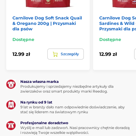
Carnilove Dog Soft Snack Quail
Carnilove Dog S
& Oregano 200g | Przysmaki
Sardines & Wild 
dla psów
Przysmaki dla 
Dostępne
Dostępne
12.99 zł
12.99 zł
Szczegóły
Skład:
Białko z pstrąga (30 %), żółty groszek, gliceryna
roślinna, hydrolizowane białko drobiowe (8 %),
Nasza własna marka
hydrolizowane wątróbki kurczaka (5 %), kolagen (4 %),
Produkujemy i sprzedajemy niezbędne artykuły dla
melasa, mąka grochowa, suszony koperek (1 %).
zwierzaków oraz smart produkty marki Reedog.
Na rynku od 9 lat
9 lat w branży dało nam odpowiednie doświadczenie, aby
Składniki analityczne:
stać się liderem na światowym rynku
Białko surowe 30,0 %, tłuszcz surowy 4,5 %, wilgotność
Profesjonalne doradztwo
17,0 %, popiół surowy 6,5 %, włókno surowe 1,5 %, wapń
Wyślij e-mail lub zadzwoń. Nasi pracownicy chętnie doradzą
i rozwieją Twoje wszelkie wątpliwości.
1,0 %, fosfor 1,0 %, sód 0,7 %, kwasy tłuszczowe omega-