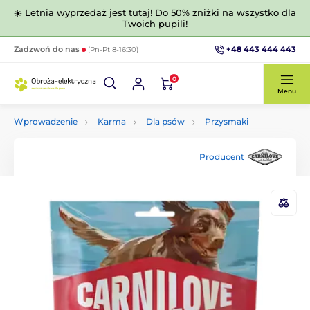
☀️ Letnia wyprzedaż jest tutaj! Do 50% zniżki na wszystko dla
Twoich pupili!
+48 443 444 443
Zadzwoń do nas
(Pn-Pt 8-16:30)
0
Menu
Wprowadzenie
Karma
Dla psów
Przysmaki
Producent