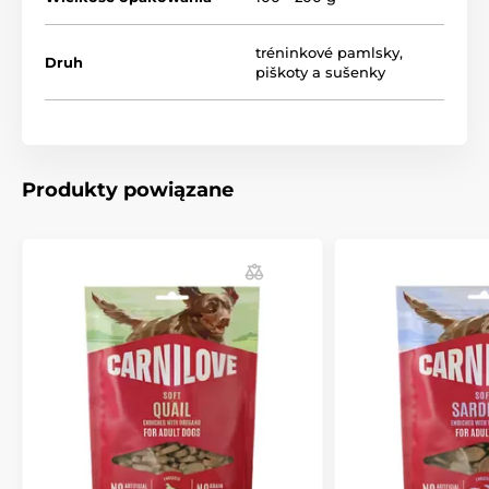
Pielęgnacja układu ruchu:
Funkcjonalny składnik
kolagenowy wspomagający tkanki łączne.
tréninkové pamlsky
,
Druh
piškoty a sušenky
Doskonała konsystencja:
Półmiękka konsystencja
ułatwia podawanie podczas szkolenia nawet
starszym psom.
Wymiary przysmaku:
26 x 11,7 mm
Produkty powiązane