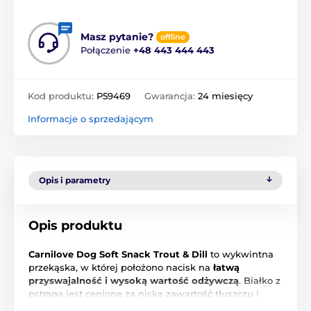
Masz pytanie?
offline
Połączenie
+48 443 444 443
Kod produktu:
P59469
Gwarancja:
24 miesięcy
Informacje o sprzedającym
Opis i parametry
Opis produktu
Carnilove Dog Soft Snack Trout & Dill
to wykwintna
przekąska, w której położono nacisk na
łatwą
przyswajalność i wysoką wartość odżywczą
. Białko z
pstrąga jest cenione za niską zawartość tłuszczu i
optymalny skład aminokwasów, co sprawia, że te