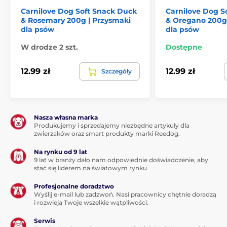
Carnilove Dog Soft Snack Duck
Carnilove Dog S
& Rosemary 200g | Przysmaki
& Oregano 200g 
dla psów
dla psów
W drodze 2 szt.
Dostępne
12.99 zł
12.99 zł
Szczegóły
Skład:
Nasza własna marka
Białko z sardynek (30 %), żółty groszek, gliceryna
Produkujemy i sprzedajemy niezbędne artykuły dla
roślinna, hydrolizowane białko drobiowe (8 %),
zwierzaków oraz smart produkty marki Reedog.
hydrolizowane wątróbki kurczaka (5 %), kolagen (4 %),
melasa, mąka grochowa, suszony czosnek
Na rynku od 9 lat
niedźwiedzi (1 %).
9 lat w branży dało nam odpowiednie doświadczenie, aby
stać się liderem na światowym rynku
Profesjonalne doradztwo
Składniki analityczne:
Wyślij e-mail lub zadzwoń. Nasi pracownicy chętnie doradzą
i rozwieją Twoje wszelkie wątpliwości.
Białko surowe 30,0 %, tłuszcz surowy 5,0 %, wilgotność
Serwis
17,0 %, popiół surowy 6,5 %, włókno surowe 1,5 %, wapń