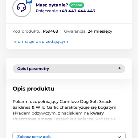
Masz pytanie?
online
Połączenie
+48 443 444 443
Kod produktu:
P59468
Gwarancja:
24 miesięcy
Informacje o sprzedającym
Opis i parametry
Opis produktu
Pokarm uzupełniający Carnilove Dog Soft Snack
Sardines & Wild Garlic charakteryzuje się bogatym
składem odżywczym, z naciskiem na
kwasy
tłuszczowe omega
i przeciwutleniacze. Podstawą
produktu jest białko z sardynek, które jest bardzo
atrakcyjne dla psów, a jednocześnie łatwo
przyswajalne. Ta miękka przekąska została
Zobacz pełny opis