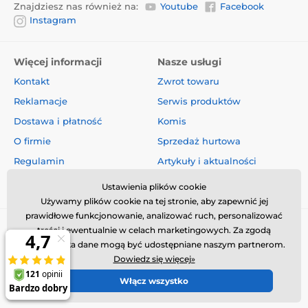
Znajdziesz nas również na:
Youtube
Facebook
Instagram
Specyfikacje techniczne mogą ulec zmianie bez
wyraźnego powiadomienia. Zdjęcia mają charakter
wyłącznie poglądowy.
Więcej informacji
Nasze usługi
Kontakt
Zwrot towaru
Reklamacje
Serwis produktów
Dostawa i płatność
Komis
O firmie
Sprzedaż hurtowa
Regulamin
Artykuły i aktualności
Oceny i recenzje
Ustawienia plików cookie
Używamy plików cookie na tej stronie, aby zapewnić jej
prawidłowe funkcjonowanie, analizować ruch, personalizować
treści i ewentualnie w celach marketingowych. Za zgodą
użytkownika dane mogą być udostępniane naszym partnerom.
Dowiedz się więcej»
Włącz wszystko
© 2026 www.obroza-elektryczna.pl ⦁ Utworzono e-sklep
SIMPLIA.cz