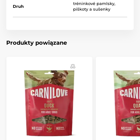
tréninkové pamlsky
,
Druh
Środek pobudzający metabolizm:
Czosnek
piškoty a sušenky
niedźwiedzi wspomaga prawidłowe trawienie i
równowagę wewnętrzną.
Układ ruchu:
Zawiera kolagen wspomagający
ścięgna, stawy i tkanki więzadłowe.
Produkty powiązane
Wymiary smakołyku:
24 x 12,1 mm