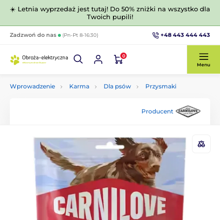
☀️ Letnia wyprzedaż jest tutaj! Do 50% zniżki na wszystko dla
Twoich pupili!
+48 443 444 443
Zadzwoń do nas
(Pn-Pt 8-16:30)
0
Menu
Wprowadzenie
Karma
Dla psów
Przysmaki
Producent