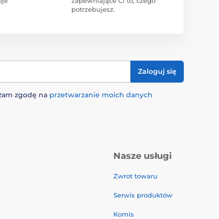
oje
zapewniające Ci to, czego
potrzebujesz.
Zaloguj się
rażam zgodę na
przetwarzanie moich danych
Nasze usługi
Zwrot towaru
Serwis produktów
Komis