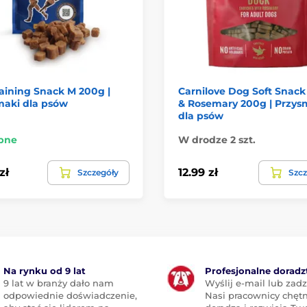
raining Snack M 200g |
Carnilove Dog Soft Snac
maki dla psów
& Rosemary 200g | Przys
dla psów
pne
W drodze 2 szt.
zł
12.99 zł
Szczegóły
Szcz
Na rynku od 9 lat
Profesjonalne dorad
9 lat w branży dało nam
Wyślij e-mail lub zad
odpowiednie doświadczenie,
Nasi pracownicy chętn