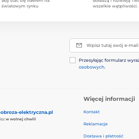
aby stać się liderem na
doradzą i rozwieją Tw
światowym rynku
wszelkie wątpliwości.
Wpisz tutaj swój e-mail
Przesyłając formularz wy
osobowych
.
Więcej informacji
obroza-elektryczna.pl
Kontakt
isz
w wolnej chwili
Reklamacje
Dostawa i płatność