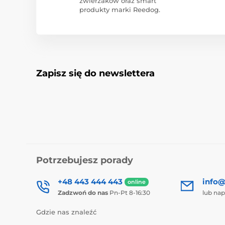
zwierzaków oraz smart
produkty marki Reedog.
Zapisz się do newslettera
Potrzebujesz porady
+48 443 444 443
info@
online
Zadzwoń do nas
Pn-Pt 8-16:30
lub nap
Gdzie nas znaleźć