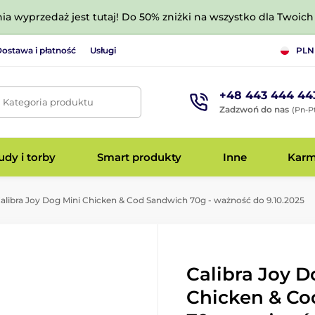
nia wyprzedaż jest tutaj! Do 50% zniżki na wszystko dla Twoich 
ostawa i płatność
Usługi
PLN
+48 443 444 44
. Kategoria produktu
Zadzwoń do nas
(Pn-Pt
dy i torby
Smart produkty
Inne
Kar
alibra Joy Dog Mini Chicken & Cod Sandwich 70g - ważność do 9.10.2025
Calibra Joy D
Chicken & Co