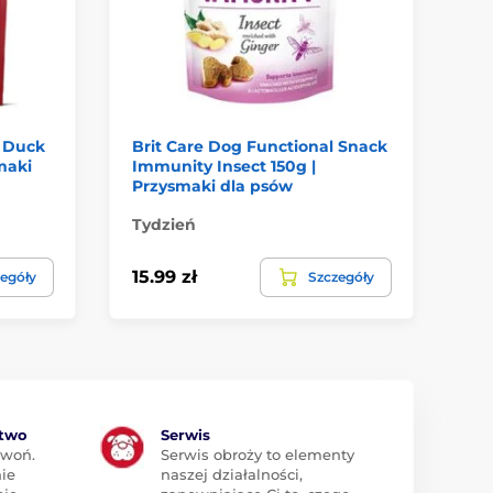
k Duck
Brit Care Dog Functional Snack
Pr
maki
Immunity Insect 150g |
mi
Przysmaki dla psów
Pr
Tydzień
W 
15.99 zł
12
egóły
Szczegóły
ztwo
Serwis
zwoń.
Serwis obroży to elementy
ie
naszej działalności,