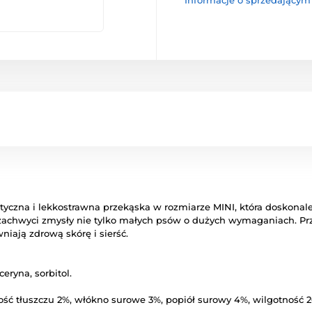
Informacje o sprzedającym
yczna i lekkostrawna przekąska w rozmiarze MINI, która doskonal
achwyci zmysły nie tylko małych psów o dużych wymaganiach. Przy
iają zdrową skórę i sierść.
ceryna, sorbitol.
ść tłuszczu 2%, włókno surowe 3%, popiół surowy 4%, wilgotność 