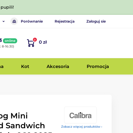
pupili!
Porównanie
Rejestracja
Zaloguj sie
3
0
online
0 zł
 8-16:30)
ma
Kot
Akcesoria
Promocja
og Mini
d Sandwich
Zobacz więcej produktów ›