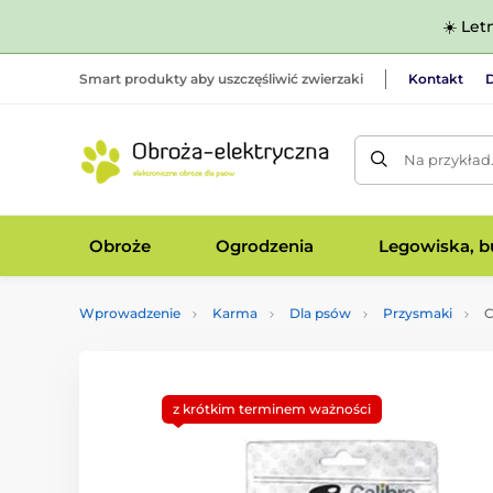
☀️ Let
Smart produkty aby uszczęśliwić zwierzaki
Kontakt
D
Na przykład
Obroże
Ogrodzenia
Legowiska, bu
Wprowadzenie
Karma
Dla psów
Przysmaki
C
z krótkim terminem ważności