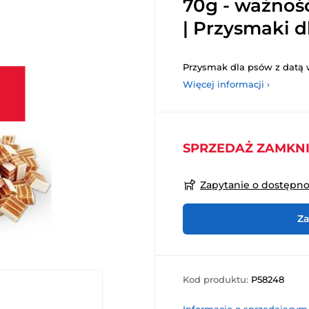
70g - ważność
| Przysmaki 
Przysmak dla psów z datą w
Więcej informacji ›
SPRZEDAŻ ZAMKN
Zapytanie o dostępn
Za
Kod produktu:
P58248