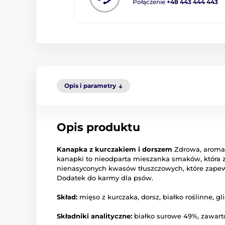
Połączenie
+48 443 444 443
Opis i parametry
Opis produktu
Kanapka z kurczakiem i dorszem
Zdrowa, aromat
kanapki to nieodparta mieszanka smaków, która z
nienasyconych kwasów tłuszczowych, które zapewn
Dodatek do karmy dla psów.
Skład:
mięso z kurczaka, dorsz, białko roślinne, gli
Składniki analityczne:
białko surowe 49%, zawarto