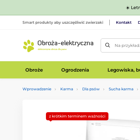
☀️ Let
Smart produkty aby uszczęśliwić zwierzaki
Kontakt
D
Na przykład
Obroże
Ogrodzenia
Legowiska, bu
Wprowadzenie
Karma
Dla psów
Sucha karma
z krótkim terminem ważności