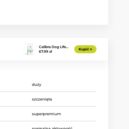
Calibra Dog Life…
Kupić
67.99 zł
duży
szczenięta
superpremium
normalna aktywność