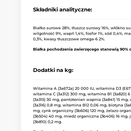
Składniki analityczne:
Białko surowe 28%, tłuszcz surowy 16%, włókno su
wilgotność 9%, wapń 1,4%, fosfor 1%, sód 0,4%, 
0,3%, kwasy tłuszczowe omega-6 2%.
Białka pochodzenia zwierzęcego stanowią 90% ca
Dodatki na kg:
Witamina A (3a672a) 20 000 IU, witamina D3 (E671
witamina C (3a312) 300 mg, witamina B1 (3a820) 
(3a315) 30 mg, pantotenian wapnia (3a841) 15 mg,
(3a316) 0,8 mg, witamina B12 0,06 mg, biotyna (3a
mg, cynk organiczny (3b606) 120 mg, żelazo orga
(3b504) 40 mg, miedź organiczna (3b406) 16 mg, j
(3b810) 0,2 mg.