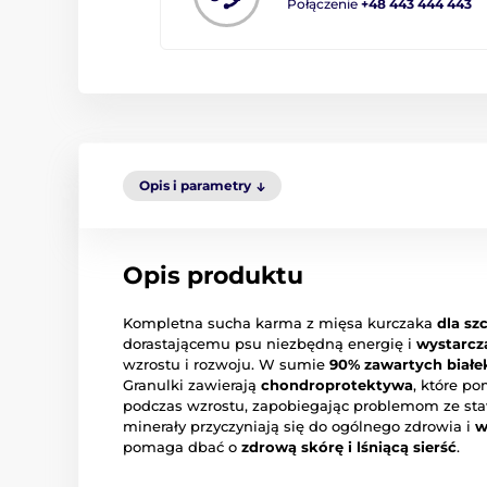
Połączenie
+48 443 444 443
Opis i parametry
Opis produktu
Kompletna sucha karma z mięsa kurczaka
dla sz
dorastającemu psu niezbędną energię i
wystarcz
wzrostu i rozwoju. W sumie
90% zawartych białe
Granulki zawierają
chondroprotektywa
, które p
podczas wzrostu, zapobiegając problemom ze st
minerały przyczyniają się do ogólnego zdrowia i
w
pomaga dbać o
zdrową skórę i lśniącą sierść
.