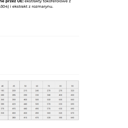
ne przez UE:
ekstrakty tokoferolowe z
b304) i ekstrakt z rozmarynu.