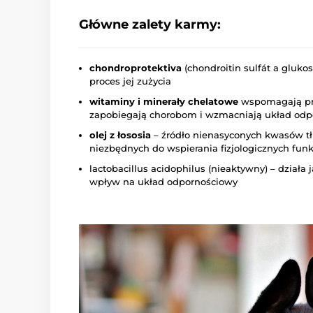
Główne zalety karmy:
chondroprotektiva
(chondroitin sulfát a gluko
proces jej zużycia
witaminy i minerały chelatowe
wspomagają pr
zapobiegają chorobom i wzmacniają układ odp
olej z łososia
– źródło nienasyconych kwasów t
niezbędnych do wspierania fizjologicznych funkcj
lactobacillus acidophilus (nieaktywny) – działa 
wpływ na układ odpornościowy