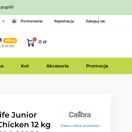
pupili!
Porównanie
Rejestracja
Zaloguj sie
3
0
offline
0 zł
 8-16:30)
ma
Kot
Akcesoria
Promocja
ife Junior
Chicken 12 kg
Zobacz więcej produktów ›