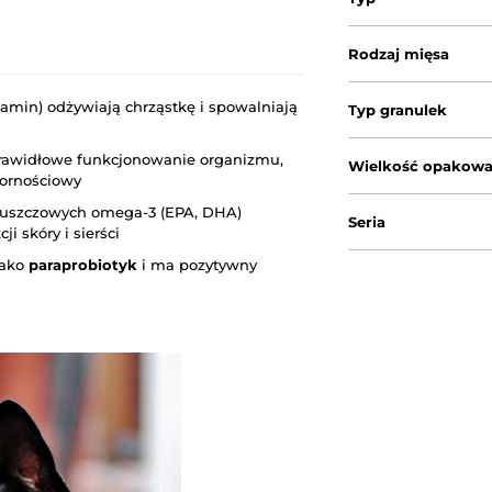
Rodzaj mięsa
samin) odżywiają chrząstkę i spowalniają
Typ granulek
awidłowe funkcjonowanie organizmu,
Wielkość opakowa
ornościowy
łuszczowych omega-3 (EPA, DHA)
Seria
i skóry i sierści
jako
paraprobiotyk
i ma pozytywny