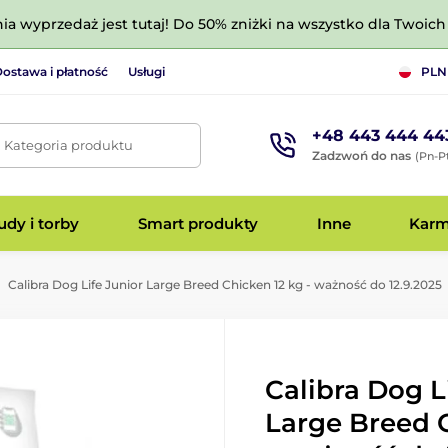
nia wyprzedaż jest tutaj! Do 50% zniżki na wszystko dla Twoich 
ostawa i płatność
Usługi
PLN
+48 443 444 44
. Kategoria produktu
Zadzwoń do nas
(Pn-Pt
dy i torby
Smart produkty
Inne
Kar
Calibra Dog Life Junior Large Breed Chicken 12 kg - ważność do 12.9.2025
Calibra Dog L
Large Breed 