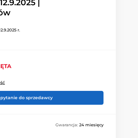
2.9.2025 |
sów
.9.2025 r.
IĘTA
ość
pytanie do sprzedawcy
Gwarancja:
24 miesięcy