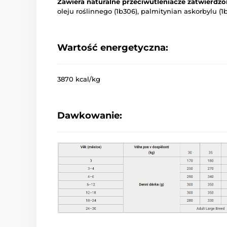
Zawiera naturalne przeciwutleniacze zatwierdzo
oleju roślinnego (1b306), palmitynian askorbylu (1
Wartość energetyczna:
3870 kcal/kg
Dawkowanie: