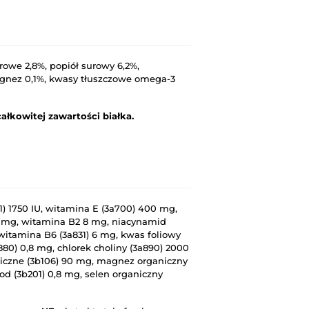
rowe 2,8%, popiół surowy 6,2%,
magnez 0,1%, kwasy tłuszczowe omega-3
łkowitej zawartości białka.
) 1750 IU, witamina E (3a700) 400 mg,
6 mg, witamina B2 8 mg, niacynamid
 witamina B6 (3a831) 6 mg, kwas foliowy
880) 0,8 mg, chlorek choliny (3a890) 2000
niczne (3b106) 90 mg, magnez organiczny
od (3b201) 0,8 mg, selen organiczny