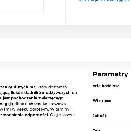
Informacje o sprzedającym
Parametry
Wielkość psa
czeniąt dużych ras
, która dostarcza
ającą ilość składników odżywczych
do
k jest pochodzenia zwierzęcego
.
Wiek psa
omagają dbać o chrząstkę stawową
awami w wieku dorosłym. Witaminy i
zmocnienia odporności
. Olej z łososia
Jakość
Typ