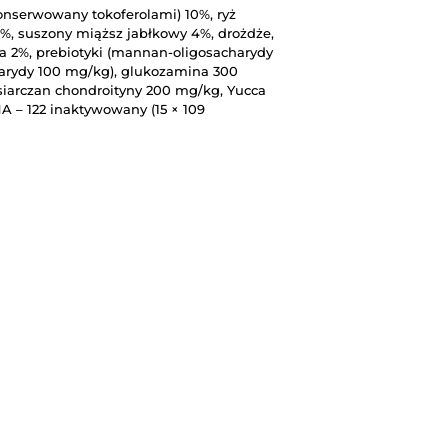
konserwowany tokoferolami) 10%, ryż
%, suszony miąższ jabłkowy 4%, drożdże,
ia 2%, prebiotyki (mannan-oligosacharydy
harydy 100 mg/kg), glukozamina 300
siarczan chondroityny 200 mg/kg, Yucca
A – 122 inaktywowany (15 × 109