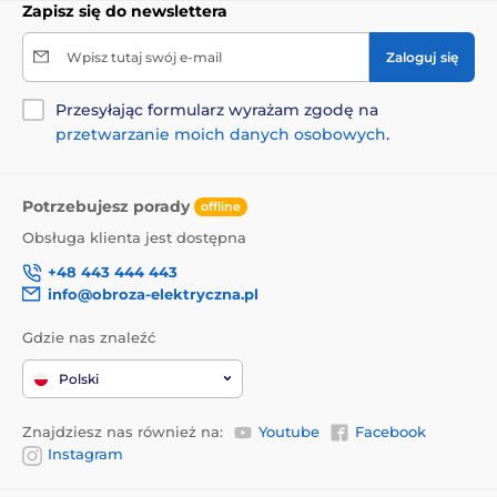
Zapisz się do newslettera
(oligosacharydy mannanowe 150 mg/kg, β-glukany 120
mg/kg, oligosacharydy fruktozowe 100 mg/kg),
glukozamina 260 mg/kg, suszony rozmaryn i
Wpisz tutaj swój e-mail
Zaloguj się
tymianek 250 mg/kg, siarczan chondroityny 160
mg/kg, Yucca schidigera 100 mg/kg, Lactobacillus
Przesyłając formularz wyrażam zgodę na
acidophilus HA – 122 inaktywowany (15 × 109
przetwarzanie moich danych osobowych
.
komórek/kg).
Potrzebujesz porady
offline
Obsługa klienta jest dostępna
+48 443 444 443
info@obroza-elektryczna.pl
Gdzie nas znaleźć
Polski
Znajdziesz nas również na:
Youtube
Facebook
Instagram