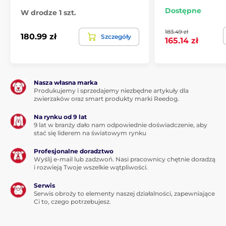
Dostępne
W drodze 1 szt.
183.49 zł
180.99 zł
Szczegóły
165.14 zł
Nasza własna marka
Produkujemy i sprzedajemy niezbędne artykuły dla
zwierzaków oraz smart produkty marki Reedog.
Na rynku od 9 lat
9 lat w branży dało nam odpowiednie doświadczenie, aby
stać się liderem na światowym rynku
Profesjonalne doradztwo
Skład:
Wyślij e-mail lub zadzwoń. Nasi pracownicy chętnie doradzą
i rozwieją Twoje wszelkie wątpliwości.
Białko z kurczaka 35%, ryż 30%, hydrolizowane białko z
Serwis
kurczaka 10%, ryż browarniany 8%, tłuszcz drobiowy
Serwis obroży to elementy naszej działalności, zapewniające
Ci to, czego potrzebujesz.
5%, konserwowane tokoferole, suszony miąższ
jabłkowy 4%, drożdże, olej z łososia 2%, hydrolizowane
wątróbki drobiowe 2%, kwas fulwowy 0,5%, prebiotyki