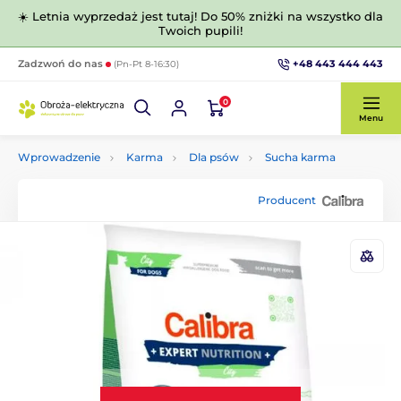
☀️ Letnia wyprzedaż jest tutaj! Do 50% zniżki na wszystko dla
Twoich pupili!
+48 443 444 443
Zadzwoń do nas
(Pn-Pt 8-16:30)
0
Menu
Wprowadzenie
Karma
Dla psów
Sucha karma
Producent