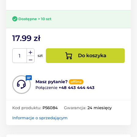
Dostępne > 10 szt
17.99 zł
Do koszyka
szt
Masz pytanie?
offline
Połączenie
+48 443 444 443
Kod produktu:
P56084
Gwarancja:
24 miesięcy
Informacje o sprzedającym