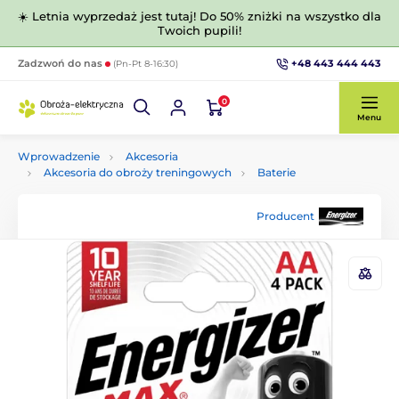
☀️ Letnia wyprzedaż jest tutaj! Do 50% zniżki na wszystko dla
Twoich pupili!
+48 443 444 443
Zadzwoń do nas
(Pn-Pt 8-16:30)
0
Menu
Wprowadzenie
Akcesoria
Akcesoria do obroży treningowych
Baterie
Producent