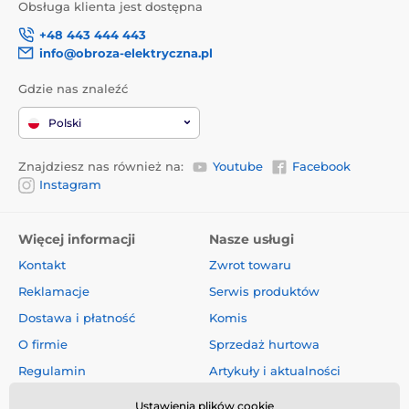
Obsługa klienta jest dostępna
+48 443 444 443
info@obroza-elektryczna.pl
Gdzie nas znaleźć
Polski
Znajdziesz nas również na:
Youtube
Facebook
Instagram
Więcej informacji
Nasze usługi
Kontakt
Zwrot towaru
Reklamacje
Serwis produktów
Dostawa i płatność
Komis
O firmie
Sprzedaż hurtowa
Regulamin
Artykuły i aktualności
Oceny i recenzje
Ustawienia plików cookie