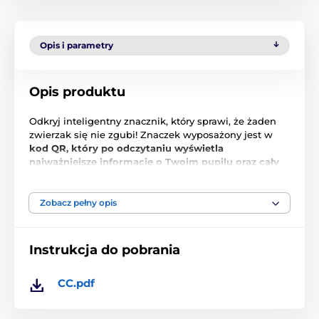
Opis i parametry
Opis produktu
Odkryj inteligentny znacznik, który sprawi, że żaden
zwierzak się nie zgubi! Znaczek wyposażony jest w
kod QR, który po odczytaniu wyświetla
najważniejsze informacje o Twoim pupilu oraz cały
jego cyfrowy profil
. W porównaniu do tradycyjnych
inteligentnych tagów, ten oferuje wiele innych
przydatnych funkcji, takich jak monitorowanie
Zobacz pełny opis
spacerów, zdrowia psa i śledzenie wizyt u weterynarza
za pomocą inteligentnej aplikacji na telefonie
komórkowym.
Instrukcja do pobrania
Aby Twój zwierzak mógł zostać
odnaleziony na drugim końcu świata
CC.pdf
Czy Twój uciekinier Ci przeszkadza? Masz dużo kotów