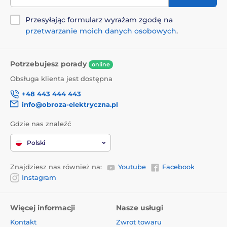
miarę jego wzrostu.
Przesyłając formularz wyrażam zgodę na
Śledzenie bez GPS:
chociaż nie jest to urządzenie
przetwarzanie moich danych osobowych
.
śledzące GPS, zeskanowanie kodu QR spowoduje
przesłanie lokalizacji GPS zwierzęcia do zaplecza
aplikacji, umożliwiając określenie jego lokalizacji na
Potrzebujesz porady
mapie.
online
Obsługa klienta jest dostępna
Wielofunkcyjna aplikacja.
+48 443 444 443
Kontrola prywatności
: Łatwo przełączaj się między
info@obroza-elektryczna.pl
trybem otwartym i zamkniętym, aby zrównoważyć
prywatność i ochronę, zapewniając spokój ducha w
Gdzie nas znaleźć
codziennym użytkowaniu lub w sytuacjach
awaryjnych.
Polski
Zarządzanie wieloma
zwierzętami: płynne
zarządzanie wieloma zwierzętami za pośrednictwem
Znajdziesz nas również na:
Youtube
Facebook
aplikacji, zapewniając wygodny nadzór właścicielom
Instagram
więcej niż jednego futrzanego przyjaciela.
Więcej informacji
Nasze usługi
Produkt znajduje się w kategoriach
Kontakt
Zwrot towaru