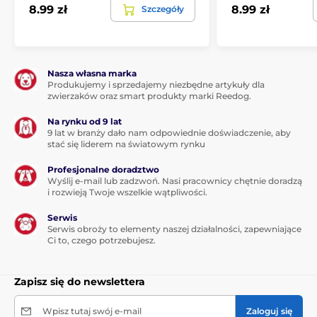
8.99 zł
8.99 zł
Szczegóły
Nasza własna marka
Produkujemy i sprzedajemy niezbędne artykuły dla
zwierzaków oraz smart produkty marki Reedog.
Na rynku od 9 lat
9 lat w branży dało nam odpowiednie doświadczenie, aby
stać się liderem na światowym rynku
Najważniejsze cechy
inteligentnej aplikacji
PawView
:
Profesjonalne doradztwo
Wyślij e-mail lub zadzwoń. Nasi pracownicy chętnie doradzą
i rozwieją Twoje wszelkie wątpliwości.
Anti-Loss:
Każdy tag jest wyposażony w unikalny
identyfikator, który umożliwia łatwą identyfikację
Serwis
poprzez zeskanowanie kodu QR lub aktywację
Serwis obroży to elementy naszej działalności, zapewniające
czujnika FNC, eliminując potrzebę subskrypcji lub
Ci to, czego potrzebujesz.
działań następczych.
Elastyczna aktualizacja informacji:
dostosuj
Zapisz się do newslettera
identyfikator swojego zwierzaka w dowolnym
momencie, aby odzwierciedlić zmiany w adresie,
Wpisz tutaj swój e-mail
Zaloguj się
numerach telefonów lub informacjach o zwierzęciu w