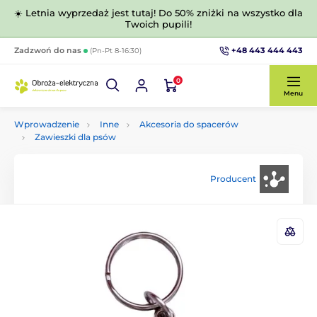
☀️ Letnia wyprzedaż jest tutaj! Do 50% zniżki na wszystko dla
Twoich pupili!
+48 443 444 443
Zadzwoń do nas
(Pn-Pt 8-16:30)
0
Menu
Wprowadzenie
Inne
Akcesoria do spacerów
Zawieszki dla psów
Producent