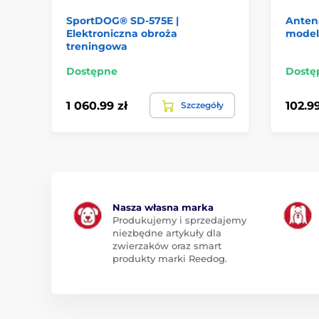
SportDOG® SD-575E |
Antena
Elektroniczna obroża
model
treningowa
Dostępne
Dostę
1 060.99 zł
102.99
Szczegóły
Nasza własna marka
Produkujemy i sprzedajemy
niezbędne artykuły dla
zwierzaków oraz smart
produkty marki Reedog.