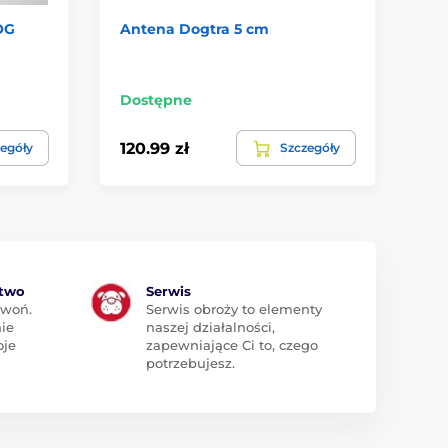
OG
Antena Dogtra 5 cm
An
Dostępne
Do
120.99 zł
60
egóły
Szczegóły
ztwo
Serwis
zwoń.
Serwis obroży to elementy
ie
naszej działalności,
oje
zapewniające Ci to, czego
potrzebujesz.