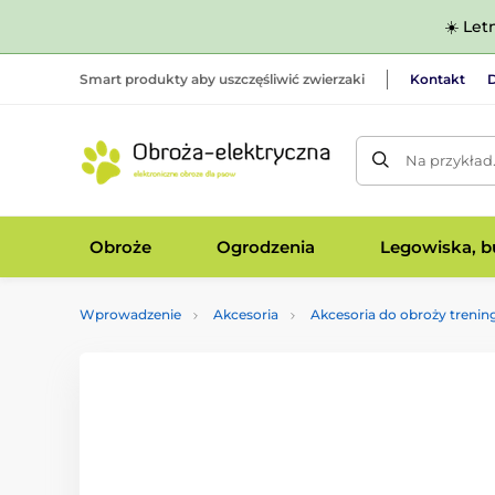
☀️ Let
Smart produkty aby uszczęśliwić zwierzaki
Kontakt
D
Na przykład
Obroże
Ogrodzenia
Legowiska, bu
Wprowadzenie
Akcesoria
Akcesoria do obroży treni