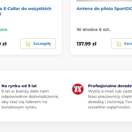
 E-Collar do wszystkich
Antena do pilota SportD
i
pne
W drodze 6 szt.
 zł
137.99 zł
Szczegóły
Szcz
Na rynku od 9 lat
Profesjonalne dorad
9 lat w branży dało nam
Wyślij e-mail lub zad
odpowiednie doświadczenie,
Nasi pracownicy chętn
aby stać się liderem na
doradzą i rozwieją Tw
światowym rynku
wszelkie wątpliwości.