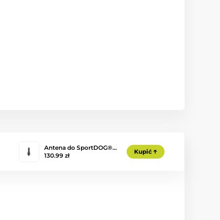
Antena do SportDOG®…
Kupić
130.99 zł