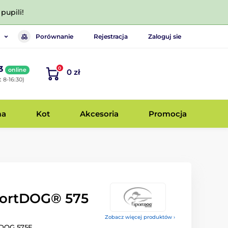
pupili!
Porównanie
Rejestracja
Zaloguj sie
3
0
online
0 zł
 8-16:30)
ma
Kot
Akcesoria
Promocja
portDOG® 575
Zobacz więcej produktów ›
tDOG 575E.