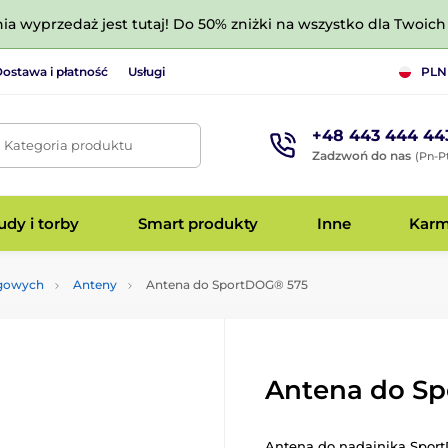
nia wyprzedaż jest tutaj! Do 50% zniżki na wszystko dla Twoich 
ostawa i płatność
Usługi
PLN
+48 443 444 44
. Kategoria produktu
Zadzwoń do nas
(Pn-Pt
dy i torby
Smart produkty
Inne
Kar
ngowych
Anteny
Antena do SportDOG® 575
Antena do S
Antena do nadajnika Spor