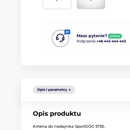
Masz pytanie?
online
Połączenie
+48 443 444 443
Opis i parametry
Opis produktu
Antena do nadajnika SportDOG 575E.