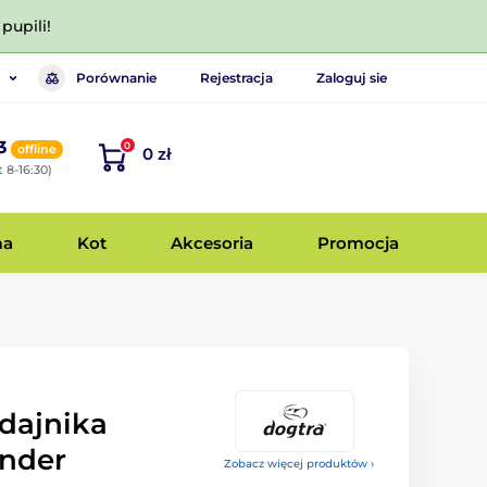
pupili!
Porównanie
Rejestracja
Zaloguj sie
3
0
offline
0 zł
 8-16:30)
ma
Kot
Akcesoria
Promocja
dajnika
inder
Zobacz więcej produktów ›