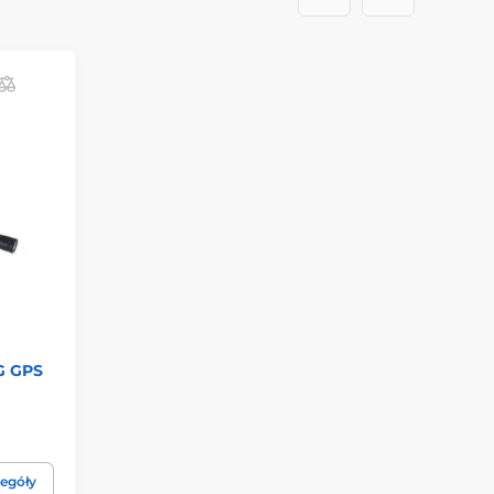
G GPS
egóły