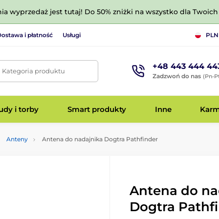
nia wyprzedaż jest tutaj! Do 50% zniżki na wszystko dla Twoich 
ostawa i płatność
Usługi
PLN
+48 443 444 44
. Kategoria produktu
Zadzwoń do nas
(Pn-Pt
dy i torby
Smart produkty
Inne
Kar
Anteny
Antena do nadajnika Dogtra Pathfinder
Antena do na
Dogtra Pathf