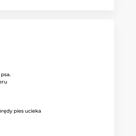
 psa.
eru
órędy pies ucieka