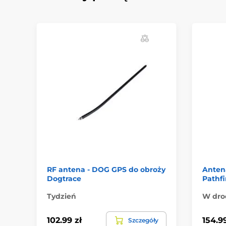
RF antena - DOG GPS do obroży
Anten
Dogtrace
Pathf
Tydzień
W drod
102.99 zł
154.99
Szczegóły