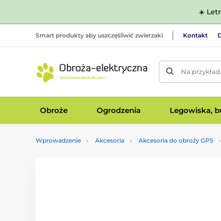
☀️ Let
Smart produkty aby uszczęśliwić zwierzaki
Kontakt
D
Na przykład
Obroże
Ogrodzenia
Legowiska, bu
Wprowadzenie
Akcesoria
Akcesoria do obroży GPS