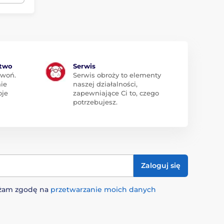
ztwo
Serwis
zwoń.
Serwis obroży to elementy
ie
naszej działalności,
oje
zapewniające Ci to, czego
potrzebujesz.
Zaloguj się
rażam zgodę na
przetwarzanie moich danych