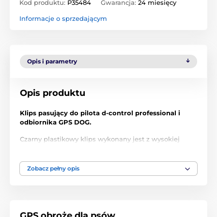
Kod produktu:
P35484
Gwarancja:
24 miesięcy
Informacje o sprzedającym
Opis i parametry
Opis produktu
Klips pasujący do pilota d-control professional i
odbiornika GPS DOG.
Czarny plastikowy klips wykonany jest z wysokiej
jakości solidnego tworzywa.
Zobacz pełny opis
Produkt znajduje się w kategoriach
Akcesoria do obroży treningowych
GPS obroże dla psów