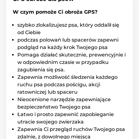
Dodatki
Akcesoria do obroży GPS
Dodatki
W czym pomoże Ci obroża GPS?
szybko zlokalizujesz psa, który oddalił się
od Ciebie
podczas polowań lub spacerów zapewni
podgląd na każdy krok Twojego psa
Pomaga działać skutecznie, prewencyjnie i
w odpowiednim czasie w przypadku
zagubienia się psa.
Zapewnia możliwość śledzenia każdego
ruchu psa podczas pościgu, akcji
ratowniczej lub spaceru
Nieocenione narzędzie zapewniające
bezpieczeństwo Twojego psa
Łatwo i prosto zapewnić zapobieganie
utracie swojego zwierzaka
Zapewnia Ci przegląd ruchów Twojego psa
zdalnie, z dowolnego miejsca