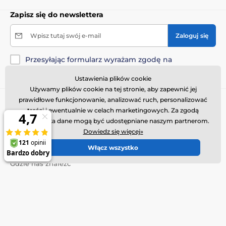
Zapisz się do newslettera
Wpisz tutaj swój e-mail
Zaloguj się
Przesyłając formularz wyrażam zgodę na
przetwarzanie moich danych osobowych
.
Ustawienia plików cookie
Używamy plików cookie na tej stronie, aby zapewnić jej
prawidłowe funkcjonowanie, analizować ruch, personalizować
Potrzebujesz porady
offline
treści i ewentualnie w celach marketingowych. Za zgodą
Obsługa klienta jest dostępna
użytkownika dane mogą być udostępniane naszym partnerom.
Dowiedz się więcej»
+48 443 444 443
info@obroza-elektryczna.pl
Włącz wszystko
Gdzie nas znaleźć
Polski
Znajdziesz nas również na:
Youtube
Facebook
Instagram