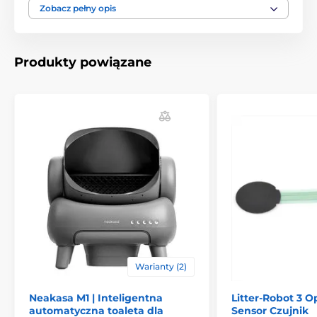
żywotność i wysoki poziom higieny. Umożliwia szybką
Zobacz pełny opis
wymianę bez konieczności użycia specjalnych
narzędzi.
Produkty powiązane
Warianty (2)
Neakasa M1 | Inteligentna
Litter-Robot 3 O
automatyczna toaleta dla
Sensor Czujnik