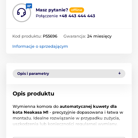
Masz pytanie?
offline
Połączenie
+48 443 444 443
Kod produktu:
P55696
Gwarancja:
24 miesięcy
Informacje o sprzedającym
Opis i parametry
Opis produktu
Wymienna komora do
automatycznej kuwety dla
kota Neakasa M1
- precyzyjnie dopasowana i łatwa w
montażu. Idealne rozwiązanie w przypadku zużycia,
uszkodzenia lub konieczności regularnej wymiany.
Wykonany jest z wysokiej jakości i łatwego w
czyszczeniu materiału, który zapewnia długą