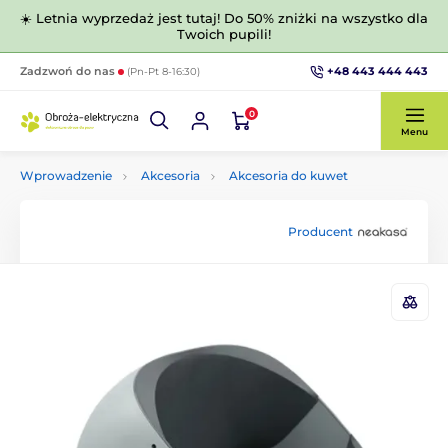
☀️ Letnia wyprzedaż jest tutaj! Do 50% zniżki na wszystko dla
Twoich pupili!
+48 443 444 443
Zadzwoń do nas
(Pn-Pt 8-16:30)
0
Menu
Wprowadzenie
Akcesoria
Akcesoria do kuwet
Producent