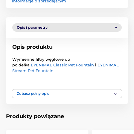
Informacje o sprzedającym
Opis i parametry
Opis produktu
Wymienne filtry węglowe do
poidełka
EYENIMAL Classic Pet Fountain
i
EYENIMAL
Stream Pet Fountain.
Filtr usuwa ewentualne zanieczyszczenia, dzięki
czemu woda zachowuje przyjemny smak i nie ma
przykrego zapachu. Zaleca się wymianę filtra
Zobacz pełny opis
węglowego fontanny co miesiąc.
3 sztuki filtrów węglowych Eyenimal
Produkty powiązane