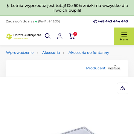
☀️ Letnia wyprzedaż jest tutaj! Do 50% zniżki na wszystko dla
Twoich pupili!
+48 443 444 443
Zadzwoń do nas
(Pn-Pt 8-16:30)
0
Menu
Wprowadzenie
Akcesoria
Akcesoria do fontanny
Producent