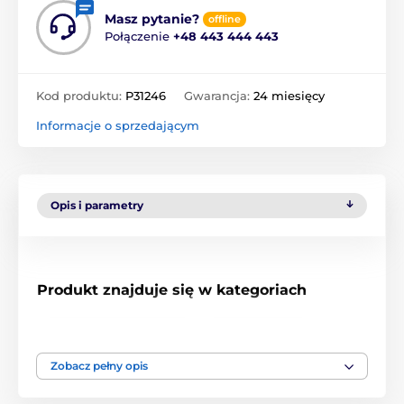
Masz pytanie?
offline
Połączenie
+48 443 444 443
Kod produktu:
P31246
Gwarancja:
24 miesięcy
Informacje o sprzedającym
Opis i parametry
Produkt znajduje się w kategoriach
Akcesoria do kuwet
% Akcesoria
Zobacz pełny opis