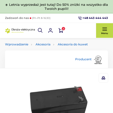
☀️ Letnia wyprzedaż jest tutaj! Do 50% zniżki na wszystko dla
Twoich pupili!
+48 443 444 443
Zadzwoń do nas
(Pn-Pt 8-16:30)
0
Menu
Wprowadzenie
Akcesoria
Akcesoria do kuwet
Producent