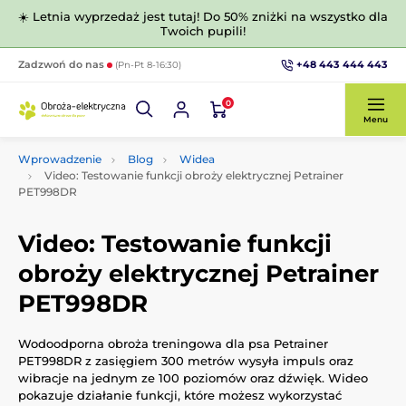
☀️ Letnia wyprzedaż jest tutaj! Do 50% zniżki na wszystko dla
Twoich pupili!
+48 443 444 443
Zadzwoń do nas
(Pn-Pt 8-16:30)
0
Menu
Wprowadzenie
Blog
Widea
Video: Testowanie funkcji obroży elektrycznej Petrainer
PET998DR
Video: Testowanie funkcji
obroży elektrycznej Petrainer
PET998DR
Wodoodporna obroża treningowa dla psa Petrainer
PET998DR z zasięgiem 300 metrów wysyła impuls oraz
wibracje na jednym ze 100 poziomów oraz dźwięk. Wideo
pokazuje działanie funkcji, które możesz wykorzystać