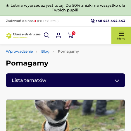
☀️ Letnia wyprzedaż jest tutaj! Do 50% zniżki na wszystko dla
Twoich pupili!
+48 443 444 443
Zadzwoń do nas
(Pn-Pt 8-16:30)
0
Menu
Wprowadzenie
Blog
Pomagamy
Pomagamy
Lista tematów