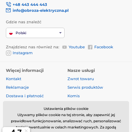
+48 443 444 443
info@obroza-elektryczna.pl
Gdzie nas znaleźć
Polski
Znajdziesz nas również na:
Youtube
Facebook
Instagram
Więcej informacji
Nasze usługi
Kontakt
Zwrot towaru
Reklamacje
Serwis produktów
Dostawa i płatność
Komis
O firmie
Sprzedaż hurtowa
Ustawienia plików cookie
Regulamin
Artykuły i aktualności
Używamy plików cookie na tej stronie, aby zapewnić jej
prawidłowe funkcjonowanie, analizować ruch, personalizować
Oceny i recenzje
treści i ewentualnie w celach marketingowych. Za zgodą