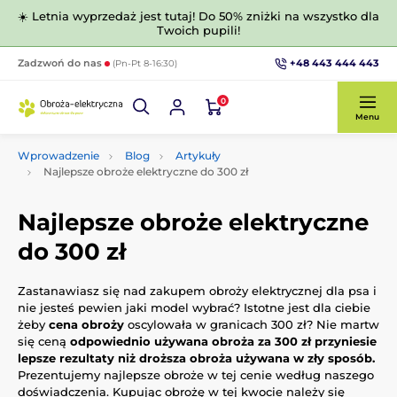
☀️ Letnia wyprzedaż jest tutaj! Do 50% zniżki na wszystko dla
Twoich pupili!
+48 443 444 443
Zadzwoń do nas
(Pn-Pt 8-16:30)
0
Menu
Wprowadzenie
Blog
Artykuły
Najlepsze obroże elektryczne do 300 zł
Najlepsze obroże elektryczne
do 300 zł
Zastanawiasz się nad zakupem obroży elektrycznej dla psa i
nie jesteś pewien jaki model wybrać? Istotne jest dla ciebie
żeby
cena obroży
oscylowała w granicach 300 zł? Nie martw
się ceną
odpowiednio używana obroża za 300 zł przyniesie
lepsze rezultaty niż droższa obroża używana w zły
sposób.
Prezentujemy najlepsze obroże w tej cenie według naszego
doświadczenia. Kupując obrożę w tej kwocie należy się