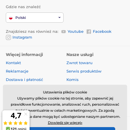
Gdzie nas znaleźć
Polski
Znajdziesz nas również na:
Youtube
Facebook
Instagram
Więcej informacji
Nasze usługi
Kontakt
Zwrot towaru
Reklamacje
Serwis produktów
Dostawa i płatność
Komis
O firmie
Sprzedaż hurtowa
Ustawienia plików cookie
Regulamin
Artykuły i aktualności
Używamy plików cookie na tej stronie, aby zapewnić jej
prawidłowe funkcjonowanie, analizować ruch, personalizować
Oceny i recenzje
treści i ewentualnie w celach marketingowych. Za zgodą
użytkownika dane mogą być udostępniane naszym partnerom.
Dowiedz się więcej»