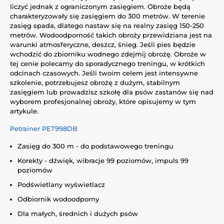
liczyć jednak z ograniczonym zasięgiem. Obroże będą
charakteryzowały się zasięgiem do 300 metrów. W terenie
zasięg spada, dlatego nastaw się na realny zasięg 150-250
metrów. Wodoodporność takich obroży przewidziana jest na
warunki atmosferyczne, deszcz, śnieg. Jeśli pies będzie
wchodzić do zbiorniku wodnego zdejmij obrożę. Obroże w
tej cenie polecamy do sporadycznego treningu, w krótkich
odcinach czasowych. Jeśli twoim celem jest intensywne
szkolenie, potrzebujesz obrożę z dużym, stabilnym
zasięgiem lub prowadzisz szkołę dla psów zastanów się nad
wyborem profesjonalnej obroży, które opisujemy w tym
artykule.
Petrainer PET998DB
Zasięg do 300 m - do podstawowego treningu
Korekty - dźwięk, wibracje 99 poziomów, impuls 99
poziomów
Podświetlany wyświetlacz
Odbiornik wodoodporny
Dla małych, średnich i dużych psów