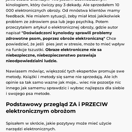
kinologiem, który ćwiczy psy 3 dekady. Ale sprzedałem 10
000 elektronicznych obroży. Od mnóstwa klientów mamy
feedback. Nie mialem sytuacji, żeby miał ktoś jakikolwiek
problem ze zdrowiem psa lub jego psychiką. Potem
przeczytalem artykuł o elektronicznej obroży, gdzie autor
napisał
"Doświadczoni kynolodzy sprawili problemy
zdrowotne psom, poprzez obroże elektroniczną"
Chce
powiedzieć, że jeśli pies jest w stresie, może to mieć wpływ
na funkcje tszustki.
Obraze elektroniczne nie sa
niebezpieczne, niebezpieczenstwo psrawiaja
nieodpowiedzialni ludzie.
Nawiasem mówiąc, większość tych ekspertów promuje swe
metody. Książki i metody się same nie sprzedają. Ale ich
opinie sa tak samo wazne jak moje... wiec nie pozostje nic
innego jak samemu sprawdzic i wybrac najlepsza dla siebie
i swojego psa metode.
Podstawowy przegląd
ZA i PRZECIW
elektronicznym obrożom
Spisałem w skrócie, jakie pozytywy może mieć użycie
narzędzi elektronicznych.