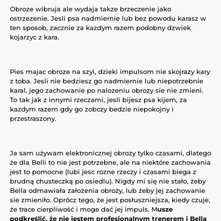
Obroze wibruja ale wydaja takze brzeczenie jako
ostrzezenie. Jesli psa nadmiernie lub bez powodu karasz w
ten sposob, zacznie za kazdym razem podobny dzwiek
kojarzyc z kara.
Pies majac obroze na szyi, dzieki impulsom nie skojrazy kary
z toba. Jesli nie bedziesz go nadmiernie lub niepotrzebnie
karal, jego zachowanie po nalozeniu obrozy sie nie zmieni.
To tak jak z innymi rzeczami, jesli bijesz psa kijem, za
kazdym razem gdy go zobczy bedzie niepokojny i
przestraszony.
Ja sam używam elektronicznej obrozy tylko czasami, dlatego
że dla Belli to nie jest potrzebne, ale na niektóre zachowania
jest to pomocne (lubi jesc rozne rzeczy i czasami biega z
brudną chusteczką po osiedlu). Nigdy mi się nie stało, żeby
Bella odmawiała założenia obroży, lub żeby jej zachowanie
sie zmieniło. Oprócz tego, że jest posłuszniejsza, kiedy czuje,
że trace cierpliwość i moge dać jej impuls. M
usze
podkreślić, że nie jestem profesionalnym trenerem i Bella