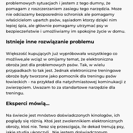
problemowych sytuacjach i jestem z tego dumny, że
pomagam z roszczerzaniem zasiegu tego narzędzia. Moze
nie odciazamy bezposrednio schronisk ale pomagamy
właścicielom upartch psów, sąsiadom ktorzy dzięki nim
lepiej śpia, ale głównie pomagamy utrzymać psy w
bezpieczeństwie i umożliwiamy im spokojne życie w domu.
Istnieje inne rozwiązanie problemu
Większość kupujących już wypróbowała wszystkiego co
możliwe,ale wciąż w omijamy temat, że elektroniczna
obroża jest dla problemowych psów. Tak, w wielu
przypadkach to tak jest. Jednak elektroniczne treningowe
obroże były tworzone jako pomocnik dla treningu psów
łowieckich - na przykład dla natychmiastowej kominukacji z
zwierzęciem. Uwazam to za standartowe narzędzie dla
treningu.
Eksperci mówią…
Na świecie jest mnóstwo doświadczonych kinologów, ich
poglądy się różnią. Ktoś jest zwolennikiem elektronicznych
obroży, ktoś nie. Teraz się przescigaja, ile dekad trenują psy,
jakie studia ukonczyli. Nie jestem doświadczonym