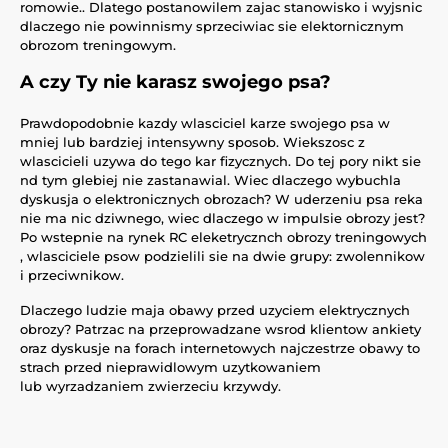
romowie.. Dlatego postanowilem zajac stanowisko i wyjsnic
dlaczego nie powinnismy sprzeciwiac sie elektornicznym
obrozom treningowym.
A czy Ty nie karasz swojego psa?
Prawdopodobnie kazdy wlasciciel karze swojego psa w
mniej lub bardziej intensywny sposob. Wiekszosc z
wlascicieli uzywa do tego kar fizycznych. Do tej pory nikt sie
nd tym glebiej nie zastanawial. Wiec dlaczego wybuchla
dyskusja o elektronicznych obrozach? W uderzeniu psa reka
nie ma nic dziwnego, wiec dlaczego w impulsie obrozy jest?
Po wstepnie na rynek RC eleketrycznch obrozy treningowych
, wlasciciele psow podzielili sie na dwie grupy: zwolennikow
i przeciwnikow.
Dlaczego ludzie maja obawy przed uzyciem elektrycznych
obrozy? Patrzac na przeprowadzane wsrod klientow ankiety
oraz dyskusje na forach internetowych najczestrze obawy to
strach przed nieprawidlowym uzytkowaniem
lub wyrzadzaniem zwierzeciu krzywdy.