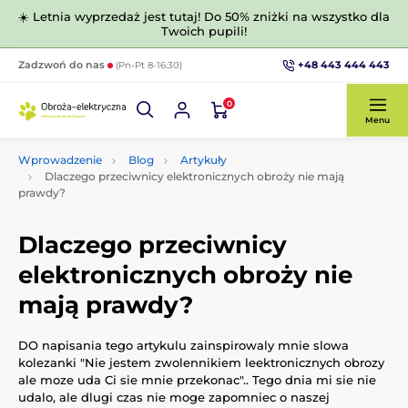
☀️ Letnia wyprzedaż jest tutaj! Do 50% zniżki na wszystko dla
Twoich pupili!
+48 443 444 443
Zadzwoń do nas
(Pn-Pt 8-16:30)
0
Menu
Wprowadzenie
Blog
Artykuły
Dlaczego przeciwnicy elektronicznych obroży nie mają
prawdy?
Dlaczego przeciwnicy
elektronicznych obroży nie
mają prawdy?
DO napisania tego artykulu zainspirowaly mnie slowa
kolezanki "Nie jestem zwolennikiem leektronicznych obrozy
ale moze uda Ci sie mnie przekonac".. Tego dnia mi sie nie
udalo, ale dlugi czas nie moge zapomniec o naszej