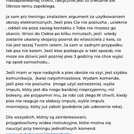
nieodpowiedniej chwili, faktycznie jest to znecanie sie.
Obroza temu zapobiega.
ja sam prz treningu znalazlem argument za uzytkowaniem
obrozy elektronicznych. Jesli pies Cie nie poslucha , ucieknie
, oddali sie poza zasieg kontaktu z Toba nie mozesz go
skarcic. Wroci do Ciebie po kilku minutach, jesli wtedy
zostanie ukarany skojarzy powrot do wlasciciela z kara, co
nie jest raczej Twoim celem. Ja sam w zadnym przypadku
tak psa nie karam. Jesli ktos postepuje w taki sposob, nie
moze sie dziwic jesli pozniej pies 3 godziny nie chce wyjsc
np spod samochodu...
Jeśli mam w ręce nadajnik a pies obroże na szyi, jest szybka
komunikacja, (kara) natychmiastowa. Wydam komende,
jeśli pies nie poslucha (moge użyć ostrzeżenie), wyśle
impuls, który jest dla niego bardziej nieprzyjemny, niż
bolesny, ale przypomni mu, że robi coś złego.W chwili, kiedy
pies nie reaguje na słabszy impuls, wyśle impuls
mocniejszy, który już zaboli (podobnie jak uderzenie reka).
Dla wszyskich, którzy są zainteresowani,
przygotowlismy widea instrukcyjne, które można się
nauczyć przy treningu jednotliwych komend.
www.youtube.com/elektroobojky
.