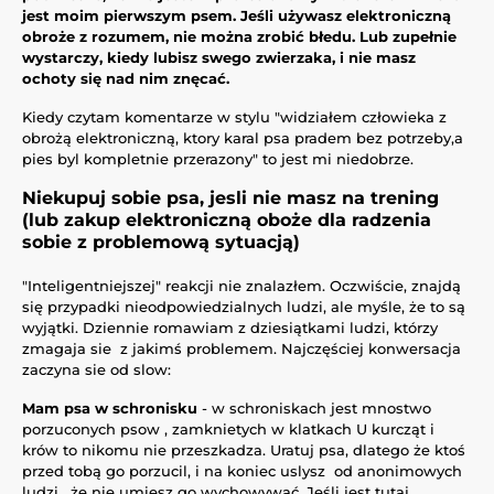
jest moim pierwszym psem. Jeśli używasz elektroniczną
obroże z rozumem, nie można zrobić błedu. Lub zupełnie
wystarczy, kiedy lubisz swego zwierzaka, i nie masz
ochoty się nad nim znęcać.
Kiedy czytam komentarze w stylu "widziałem człowieka z
obrożą elektroniczną, ktory karal psa pradem bez potrzeby,a
pies byl kompletnie przerazony" to jest mi niedobrze.
Niekupuj sobie psa, jesli nie masz na trening
(lub zakup elektroniczną oboże dla radzenia
sobie z problemową sytuacją)
"Inteligentniejszej" reakcji nie znalazłem. Oczwiście, znajdą
się przypadki nieodpowiedzialnych ludzi, ale myśle, że to są
wyjątki. Dziennie romawiam z dziesiątkami ludzi, którzy
zmagaja sie z jakimś problemem. Najczęściej konwersacja
zaczyna sie od slow:
Mam psa w schronisku
- w schroniskach jest mnostwo
porzuconych psow , zamknietych w klatkach U kurcząt i
krów to nikomu nie przeszkadza. Uratuj psa, dlatego że ktoś
przed tobą go porzucil, i na koniec uslysz od anonimowych
ludzi , że nie umiesz go wychowywać. Jeśli jest tutaj