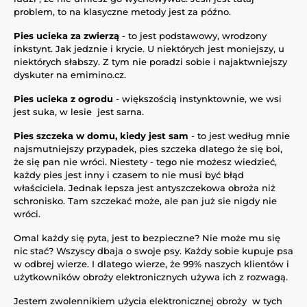
problem, to na klasyczne metody jest za późno.
Pies ucieka za zwierzą
- to jest podstawowy, wrodzony
inkstynt. Jak jedznie i krycie. U niektórych jest moniejszy, u
niektórych słabszy. Z tym nie poradzi sobie i najaktwniejszy
dyskuter na emimino.cz.
Pies ucieka z ogrodu
- większością instynktownie, we wsi
jest suka, w lesie jest sarna.
Pies szczeka w domu, kiedy jest sam
- to jest według mnie
najsmutniejszy przypadek, pies szczeka dlatego że się boi,
że się pan nie wróci. Niestety - tego nie możesz wiedzieć,
każdy pies jest inny i czasem to nie musi być błąd
właściciela. Jednak lepsza jest antyszczekowa obroża niż
schronisko. Tam szczekać może, ale pan już sie nigdy nie
wróci.
Omal każdy się pyta, jest to bezpieczne? Nie może mu się
nic stać? Wszyscy dbaja o swoje psy. Każdy sobie kupuje psa
w odbrej wierze. I dlatego wierze, że 99% naszych klientów i
użytkowników obroży elektronicznych używa ich z rozwagą.
Jestem zwolennikiem użycia elektronicznej obroży w tych