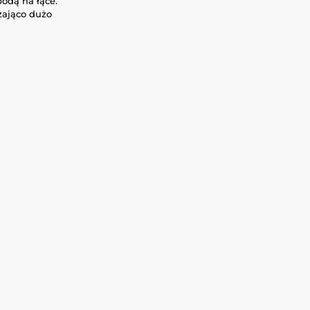
bodą na łące.
zająco dużo