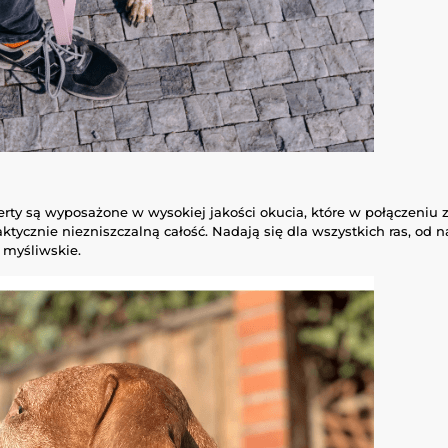
ferty są wyposażone w wysokiej jakości okucia, które w połączeniu
ktycznie niezniszczalną całość. Nadają się dla wszystkich ras, od
y myśliwskie.