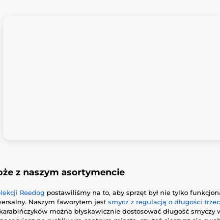
oże z naszym asortymencie
lekcji Reedog
postawiliśmy na to, aby sprzęt był nie tylko funkcjon
ersalny. Naszym faworytem jest
smycz z regulacją o długości trz
 karabińczyków można błyskawicznie dostosować długość smyczy w