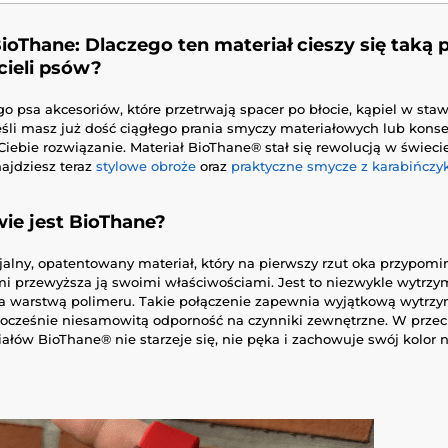
ioThane: Dlaczego ten materiał cieszy się taką 
cieli psów?
o psa akcesoriów, które przetrwają spacer po błocie, kąpiel w staw
eśli masz już dość ciągłego prania smyczy materiałowych lub kons
iebie rozwiązanie. Materiał BioThane® stał się rewolucją w świeci
najdziesz teraz
stylowe obroże
oraz
praktyczne smycze z karabińcz
ie jest BioThane?
alny, opatentowany materiał, który na pierwszy rzut oka przypomin
 przewyższa ją swoimi właściwościami. Jest to niezwykle wytrzy
ta warstwą polimeru. Takie połączenie zapewnia wyjątkową wytrzy
dnocześnie niesamowitą odporność na czynniki zewnętrzne. W prze
ałów BioThane® nie starzeje się, nie pęka i zachowuje swój kolor 