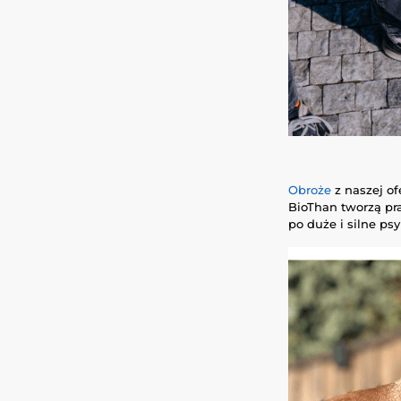
Obroże
z naszej o
BioThan tworzą pra
po duże i silne ps