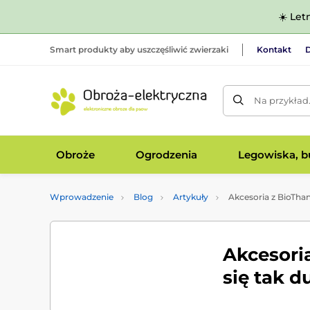
☀️ Let
Smart produkty aby uszczęśliwić zwierzaki
Kontakt
D
Na przykład
Obroże
Ogrodzenia
Legowiska, bu
Wprowadzenie
Blog
Artykuły
Akcesoria z BioThan
Akcesoria
się tak d