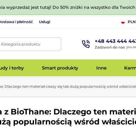
nia wyprzedaż jest tutaj! Do 50% zniżki na wszystko dla Twoich 
ostawa i płatność
Usługi
PLN
+48 443 444 44
. Kategoria produktu
Zadzwoń do nas
(Pn-Pt
dy i torby
Smart produkty
Inne
Kar
e: Dlaczego ten materiał cieszy się tak dużą popularnością wśród właścicie
 z BioThane: Dlaczego ten materi
użą popularnością wśród właścici