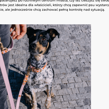
spacerujesz po ruchliwym centrum miasta, czy też cieszysz się swo
rów jest idealna dla właścicieli, którzy chcą zapewnić psu wystarc
e, ale jednocześnie chcą zachować pełną kontrolę nad sytuacją.