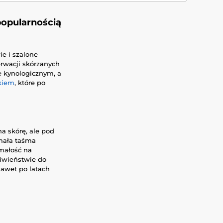
popularnością
ie i szalone
erwacji skórzanych
e kynologicznym, a
ykiem
, które po
a skórę, ale pod
mała taśma
małość na
ciwieństwie do
nawet po latach