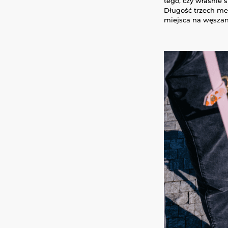
tego, czy właśnie 
Długość trzech met
miejsca na węszani