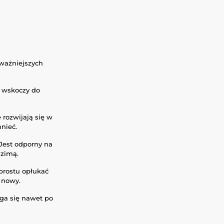
jważniejszych
s wskoczy do
 rozwijają się w
nieć.
Jest odporny na
 zimą.
 prostu opłukać
k nowy.
zga się nawet po