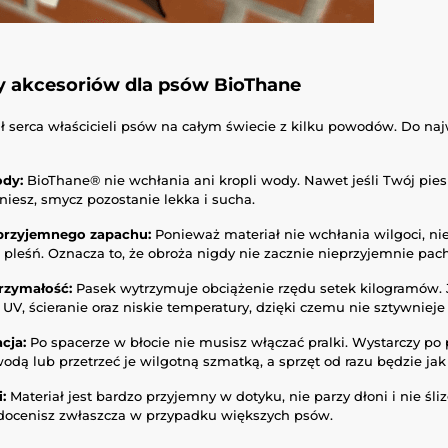
y akcesoriów dla psów BioThane
ł serca właścicieli psów na całym świecie z kilku powodów. Do na
ody:
BioThane® nie wchłania ani kropli wody. Nawet jeśli Twój pie
iesz, smycz pozostanie lekka i sucha.
eprzyjemnego zapachu:
Ponieważ materiał nie wchłania wilgoci, nie
 pleśń. Oznacza to, że obroża nigdy nie zacznie nieprzyjemnie pach
rzymałość:
Pasek wytrzymuje obciążenie rzędu setek kilogramów. 
V, ścieranie oraz niskie temperatury, dzięki czemu nie sztywnieje
cja:
Po spacerze w błocie nie musisz włączać pralki. Wystarczy po
odą lub przetrzeć je wilgotną szmatką, a sprzęt od razu będzie ja
:
Materiał jest bardzo przyjemny w dotyku, nie parzy dłoni i nie śli
docenisz zwłaszcza w przypadku większych psów.