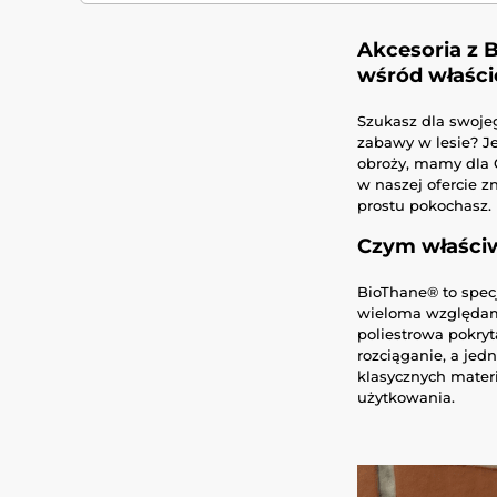
Akcesoria z B
wśród właści
Szukasz dla swojeg
zabawy w lesie? J
obroży, mamy dla C
w naszej ofercie z
prostu pokochasz.
Czym właściw
BioThane® to specj
wieloma względami
poliestrowa pokry
rozciąganie, a je
klasycznych materi
użytkowania.