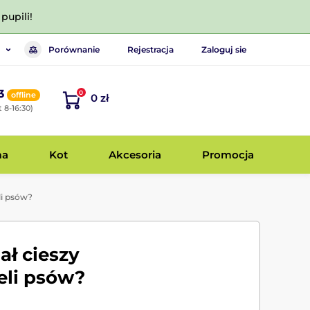
pupili!
Porównanie
Rejestracja
Zaloguj sie
3
0
offline
0 zł
 8-16:30)
ma
Kot
Akcesoria
Promocja
li psów?
ał cieszy
eli psów?