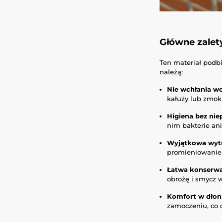
Główne zalet
Ten materiał podbi
należą:
Nie wchłania w
kałuży lub zmokn
Higiena bez ni
nim bakterie ani
Wyjątkowa wyt
promieniowanie U
Łatwa konserwa
obrożę i smycz w
Komfort w dłoni
zamoczeniu, co 