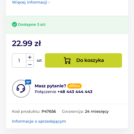
Więcej informacji ›
Dostępne 3 szt
22.99 zł
Do koszyka
szt
Masz pytanie?
offline
Połączenie
+48 443 444 443
Kod produktu:
P47656
Gwarancja:
24 miesięcy
Informacje o sprzedającym