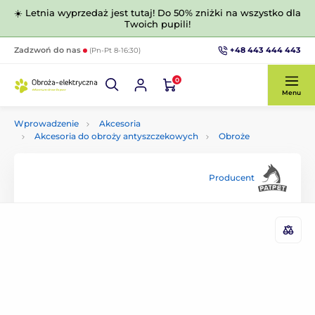
☀️ Letnia wyprzedaż jest tutaj! Do 50% zniżki na wszystko dla
Twoich pupili!
+48 443 444 443
Zadzwoń do nas
(Pn-Pt 8-16:30)
0
Menu
Wprowadzenie
Akcesoria
Akcesoria do obroży antyszczekowych
Obroże
Producent