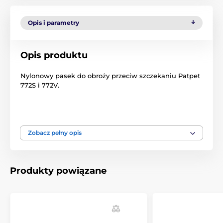
Opis i parametry
Opis produktu
Nylonowy pasek do obroży przeciw szczekaniu Patpet
772S i 772V.
Produkt znajduje się w kategoriach
Zobacz pełny opis
Akcesoria do obroży antyszczekowych
Obroże
Produkty powiązane