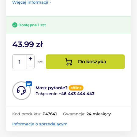
Więcej informacji ›
Dostępne 1 szt
43.99 zł
Do koszyka
szt
Masz pytanie?
offline
Połączenie
+48 443 444 443
Kod produktu:
P47641
Gwarancja:
24 miesięcy
Informacje o sprzedającym