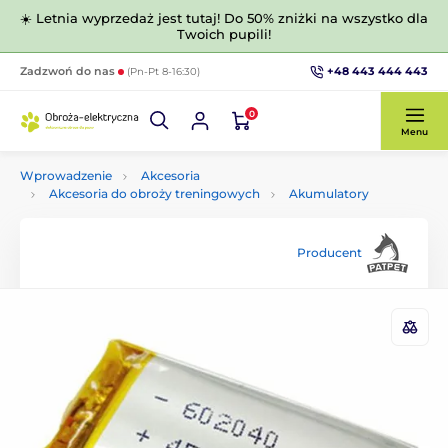
☀️ Letnia wyprzedaż jest tutaj! Do 50% zniżki na wszystko dla
Twoich pupili!
+48 443 444 443
Zadzwoń do nas
(Pn-Pt 8-16:30)
0
Menu
Wprowadzenie
Akcesoria
Akcesoria do obroży treningowych
Akumulatory
Producent